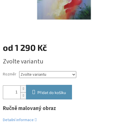
od
1 290 Kč
Měrná
Zvolte variantu
cena:
Rozměr
Přidat do košíku
Ručně malovaný obraz
Detailní informace