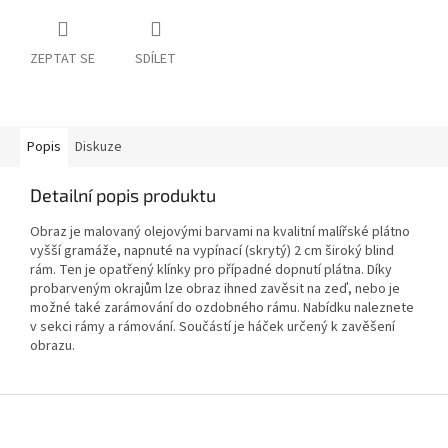
ZEPTAT SE
SDÍLET
Popis
Diskuze
Detailní popis produktu
Obraz je malovaný olejovými barvami na kvalitní malířské plátno
vyšší gramáže, napnuté na vypínací (skrytý) 2 cm široký blind
rám. Ten je opatřený klínky pro případné dopnutí plátna. Díky
probarveným okrajům lze obraz ihned zavěsit na zeď, nebo je
možné také zarámování do ozdobného rámu. Nabídku naleznete
v sekci rámy a rámování. Součástí je háček určený k zavěšení
obrazu.
Z
á