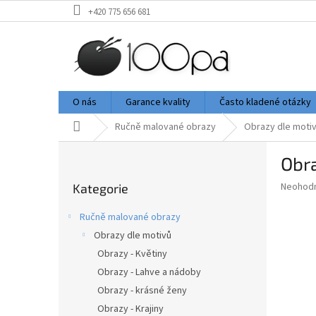
Přejít
+420 775 656 681
na
obsah
O nás
Garance kvality
Často kladené otázky
Domů
Ručně malované obrazy
Obrazy dle moti
P
Obra
o
Přeskočit
s
Průměr
Neohod
Kategorie
kategorie
t
hodnoce
r
produkt
Ručně malované obrazy
a
je
Obrazy dle motivů
0,0
n
z
Obrazy - Květiny
n
5
í
Obrazy - Lahve a nádoby
hvězdič
p
Obrazy - krásné ženy
a
Obrazy - Krajiny