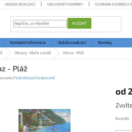
UKÁZKA REALIZACÍ
OBCHODNÍ PODMÍNKY
OCHRANA OSOBNÍCH 
HLEDAT
Kontaktní informace
Ukázka realizací
Novinky
vů
Obrazy - Moře a lodě
Obraz - Pláž
z - Pláž
né
noceno
Podrobnosti hodnocení
ní
od
2
u
Měrná
Zvolt
cena:
ek.
Rozměr