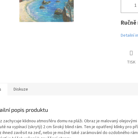
Ručně 
Detailní 
TISK
s
Diskuze
ailní popis produktu
z zachycuje klidnou atmosféru domu na pláži. Obraz je malovaný olejovými b
té na vypínací (skrytý) 2 cm široký blind rám. Ten je opatřený klínky pro 
z ihned zavěsit na zeď, nebo je možné také zarámování do ozdobného rámu