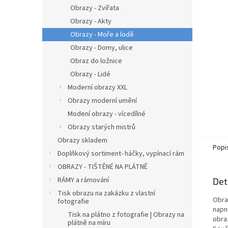
n
Obrazy - Zvířata
e
Obrazy - Akty
l
Obrazy - Moře a lodě
Obrazy - Domy, ulice
Obraz do ložnice
Obrazy - Lidé
Moderní obrazy XXL
Obrazy moderní umění
Modení obrazy - vícedílné
Obrazy starých mistrů
Obrazy skladem
Popi
Doplňkový sortiment- háčky, vypínací rám
OBRAZY - TIŠTĚNÉ NA PLÁTNĚ
RÁMY a rámování
Det
Tisk obrazu na zakázku z vlastní
Obra
fotografie
napnu
Tisk na plátno z fotografie | Obrazy na
obra
plátně na míru