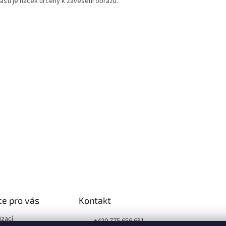
ástí je háček určený k zavěšení obrazu.
e pro vás
Kontakt
izací
+420 775 656 681