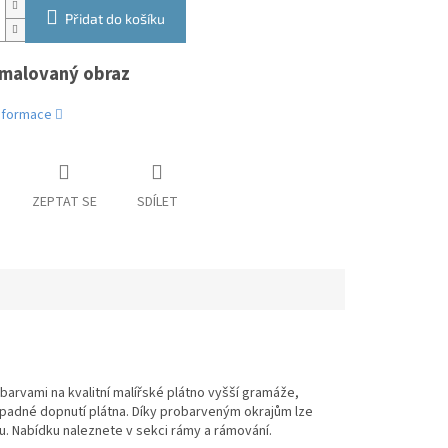
Přidat do košíku
malovaný obraz
informace
ZEPTAT SE
SDÍLET
arvami na kvalitní malířské plátno vyšší gramáže,
případné dopnutí plátna. Díky probarveným okrajům lze
. Nabídku naleznete v sekci rámy a rámování.