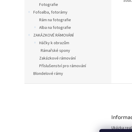
Souč
Fotografie
Fofoalba, fotorámy
Rám na fotografie
Alba na fotografie
ZAKÁZKOVÉ RÁMOVÁNÍ
Háčky k obrazům
Rámařské spony
Zakázkové rámování
Příslušenství pro rámování
Blondelové rámy
Z
á
p
a
t
Informac
í
Ukázka real