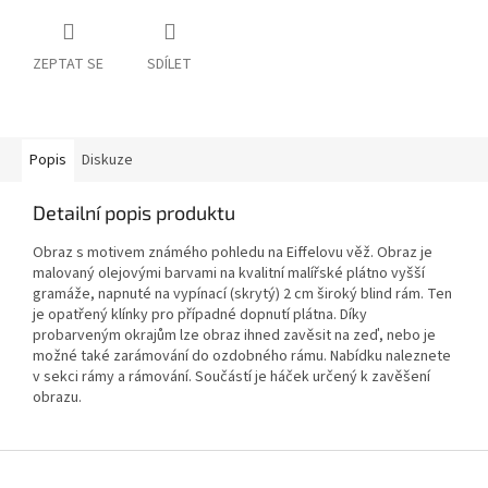
ZEPTAT SE
SDÍLET
Popis
Diskuze
Detailní popis produktu
Obraz s motivem známého pohledu na Eiffelovu věž. Obraz je
malovaný olejovými barvami na kvalitní malířské plátno vyšší
gramáže, napnuté na vypínací (skrytý) 2 cm široký blind rám. Ten
je opatřený klínky pro případné dopnutí plátna. Díky
probarveným okrajům lze obraz ihned zavěsit na zeď, nebo je
možné také zarámování do ozdobného rámu. Nabídku naleznete
v sekci rámy a rámování. Součástí je háček určený k zavěšení
obrazu.
Z
á