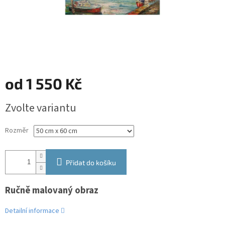
od
1 550 Kč
Měrná
Zvolte variantu
cena:
Rozměr
Přidat do košíku
Ručně malovaný obraz
Detailní informace