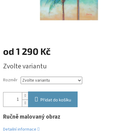
od
1 290 Kč
Měrná
Zvolte variantu
cena:
Rozměr
Přidat do košíku
Ručně malovaný obraz
Detailní informace