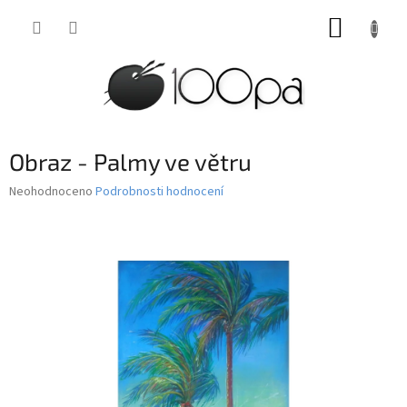
Přejít
NÁKUP
na
obsah
KOŠÍK
Obraz - Palmy ve větru
Průměrné
Neohodnoceno
Podrobnosti hodnocení
hodnocení
produktu
je
0,0
z
5
hvězdiček.