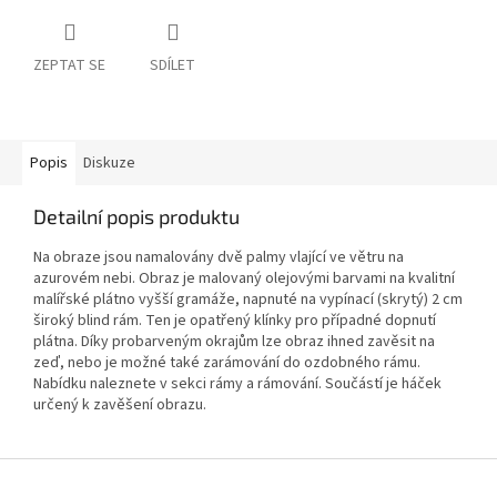
ZEPTAT SE
SDÍLET
Popis
Diskuze
Detailní popis produktu
Na obraze jsou namalovány dvě palmy vlající ve větru na
azurovém nebi. Obraz je malovaný olejovými barvami na kvalitní
malířské plátno vyšší gramáže, napnuté na vypínací (skrytý) 2 cm
široký blind rám. Ten je opatřený klínky pro případné dopnutí
plátna. Díky probarveným okrajům lze obraz ihned zavěsit na
zeď, nebo je možné také zarámování do ozdobného rámu.
Nabídku naleznete v sekci rámy a rámování. Součástí je háček
určený k zavěšení obrazu.
Z
á