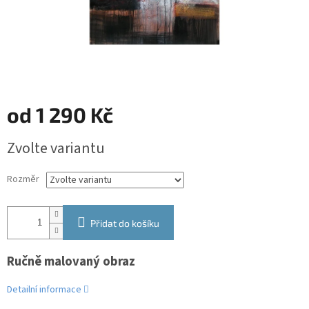
od
1 290 Kč
Měrná
Zvolte variantu
cena:
Rozměr
Přidat do košíku
Ručně malovaný obraz
Detailní informace