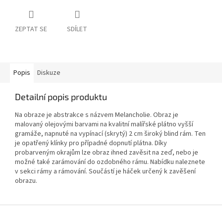
ZEPTAT SE
SDÍLET
Popis
Diskuze
Detailní popis produktu
Na obraze je abstrakce s názvem Melancholie. Obraz je
malovaný olejovými barvami na kvalitní malířské plátno vyšší
gramáže, napnuté na vypínací (skrytý) 2 cm široký blind rám. Ten
je opatřený klínky pro případné dopnutí plátna. Díky
probarveným okrajům lze obraz ihned zavěsit na zeď, nebo je
možné také zarámování do ozdobného rámu. Nabídku naleznete
v sekci rámy a rámování. Součástí je háček určený k zavěšení
obrazu.
Z
á