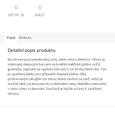
ZEPTAT SE
SDÍLET
Popis
Diskuze
Detailní popis produktu
Na obraze jsou namalovány noty, lahev vína a sklenice. Obraz je
malovaný olejovými barvami na kvalitní malířské plátno vyšší
gramáže, napnuté na vypínací (skrytý) 2 cm široký blind rám. Ten
je opatřený klínky pro případné dopnutí plátna. Díky
probarveným okrajům lze obraz ihned zavěsit na zeď, nebo je
možné také zarámování do ozdobného rámu. Nabídku naleznete
v sekci rámy a rámování. Součástí je háček určený k zavěšení
obrazu.
Z
á