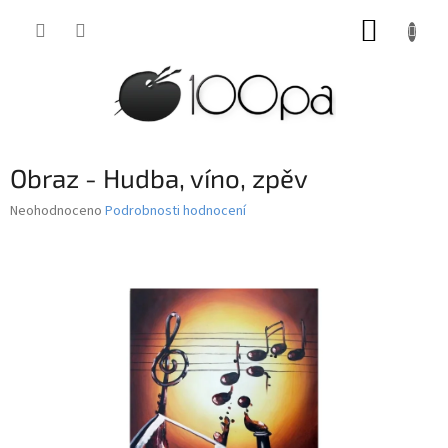
Přejít
NÁKUP
na
obsah
KOŠÍK
Obraz - Hudba, víno, zpěv
Průměrné
Neohodnoceno
Podrobnosti hodnocení
hodnocení
produktu
je
0,0
z
5
hvězdiček.