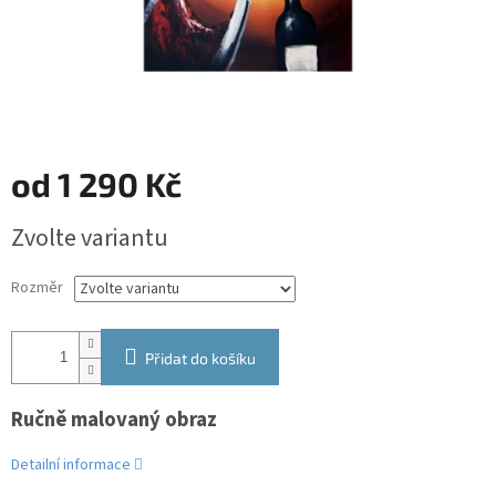
od
1 290 Kč
Měrná
Zvolte variantu
cena:
Rozměr
Přidat do košíku
Ručně malovaný obraz
Detailní informace