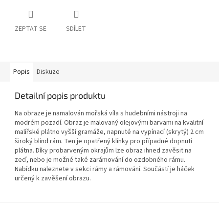
ZEPTAT SE
SDÍLET
Popis
Diskuze
Detailní popis produktu
Na obraze je namalován mořská víla s hudebními nástroji na
modrém pozadí. Obraz je malovaný olejovými barvami na kvalitní
malířské plátno vyšší gramáže, napnuté na vypínací (skrytý) 2 cm
široký blind rám. Ten je opatřený klínky pro případné dopnutí
plátna. Díky probarveným okrajům lze obraz ihned zavěsit na
zeď, nebo je možné také zarámování do ozdobného rámu.
Nabídku naleznete v sekci rámy a rámování. Součástí je háček
určený k zavěšení obrazu.
Z
á