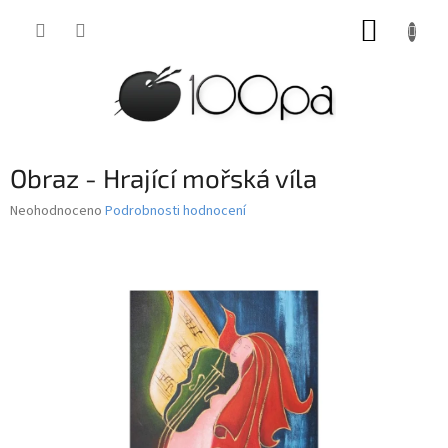
Přejít
NÁKUP
na
obsah
KOŠÍK
Obraz - Hrající mořská víla
Průměrné
Neohodnoceno
Podrobnosti hodnocení
hodnocení
produktu
je
0,0
z
5
hvězdiček.