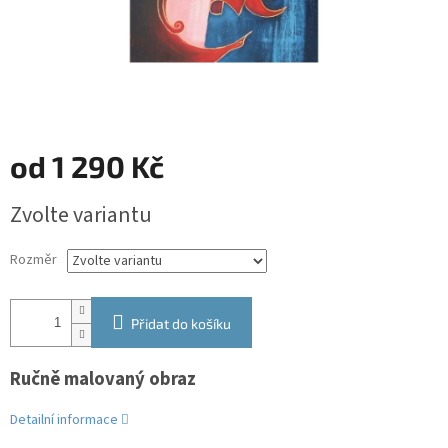
od
1 290 Kč
Měrná
Zvolte variantu
cena:
Rozměr
Přidat do košíku
Ručně malovaný obraz
Detailní informace