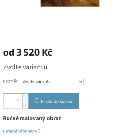
od
3 520 Kč
Měrná
Zvolte variantu
cena:
Rozměr
Přidat do košíku
Ručně malovaný obraz
Detailní informace