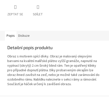
ZEPTAT SE
SDÍLET
Popis
Diskuze
Detailní popis produktu
Obraz s motivem spící dívky. Obraz je malovaný olejovými
barvami na kvalitní malířské plátno vyšší gramáže, napnuté na
vypínací (skrytý) 2 cm široký blind rám. Ten je opatřený klínky
pro případné dopnutí plátna. Díky probarveným okrajům lze
obraz ihned zavěsit na zeď, nebo je možné také zarámování do
ozdobného rámu. Nabídku naleznete v sekci rámy a rámování.
Součástí je háček určený k zavěšení obrazu.
Z
á