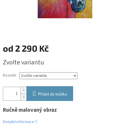
od
2 290 Kč
Měrná
Zvolte variantu
cena:
Rozměr
Přidat do košíku
Ručně malovaný obraz
Detailní informace