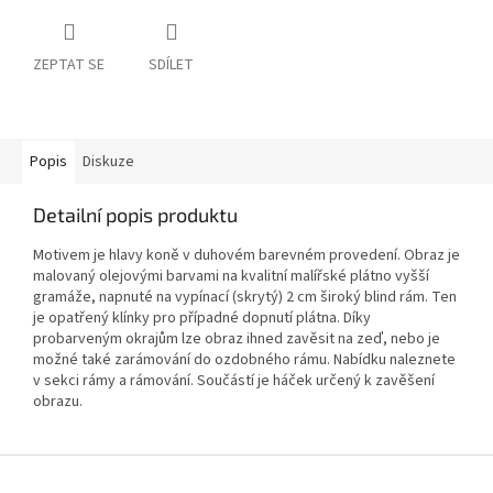
ZEPTAT SE
SDÍLET
Popis
Diskuze
Detailní popis produktu
Motivem je hlavy koně v duhovém barevném provedení. Obraz je
malovaný olejovými barvami na kvalitní malířské plátno vyšší
gramáže, napnuté na vypínací (skrytý) 2 cm široký blind rám. Ten
je opatřený klínky pro případné dopnutí plátna. Díky
probarveným okrajům lze obraz ihned zavěsit na zeď, nebo je
možné také zarámování do ozdobného rámu. Nabídku naleznete
v sekci rámy a rámování. Součástí je háček určený k zavěšení
obrazu.
Z
á