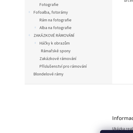
urče
Fotografie
Fofoalba, fotorámy
Rám na fotografie
Alba na fotografie
ZAKÁZKOVÉ RÁMOVÁNÍ
Háčky k obrazům
Rámařské spony
Zakázkové rámování
Příslušenství pro rámování
Blondelové rámy
Z
á
p
a
t
Informac
í
Ukázka real