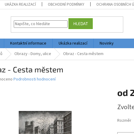
UKÁZKA REALIZACÍ
OBCHODNÍ PODMÍNKY
OCHRANA OSOBNÍCH 
HLEDAT
Kontaktní informace
Ukázka realizací
Novinky
vů
Obrazy - Domy, ulice
Obraz - Cesta městem
az - Cesta městem
né
noceno
Podrobnosti hodnocení
ní
od
2
u
Měrná
Zvolt
cena:
ek.
Rozměr