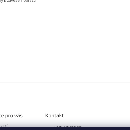
ný k zavěšení obrazu.
e pro vás
Kontakt
izací
+420 775 656 681