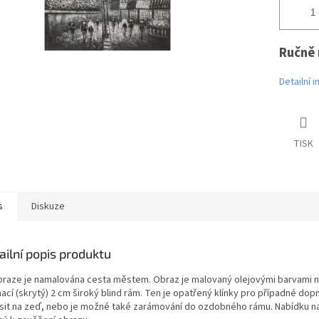
Ručně 
Detailní 
TISK
s
Diskuze
ailní popis produktu
braze je namalována cesta městem. Obraz je malovaný olejovými barvami na 
ací (skrytý) 2 cm široký blind rám. Ten je opatřený klínky pro případné do
sit na zeď, nebo je možné také zarámování do ozdobného rámu. Nabídku nal