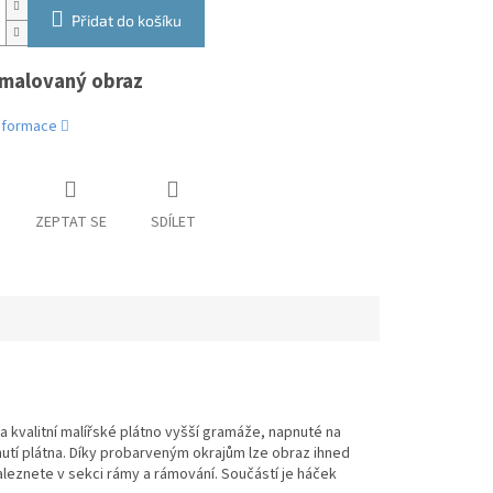
Přidat do košíku
malovaný obraz
informace
ZEPTAT SE
SDÍLET
kvalitní malířské plátno vyšší gramáže, napnuté na
pnutí plátna. Díky probarveným okrajům lze obraz ihned
eznete v sekci rámy a rámování. Součástí je háček