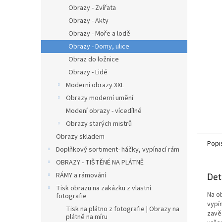
n
Obrazy - Zvířata
e
Obrazy - Akty
l
Obrazy - Moře a lodě
Obrazy - Domy, ulice
Obraz do ložnice
Obrazy - Lidé
Moderní obrazy XXL
Obrazy moderní umění
Modení obrazy - vícedílné
Obrazy starých mistrů
Obrazy skladem
Popi
Doplňkový sortiment- háčky, vypínací rám
OBRAZY - TIŠTĚNÉ NA PLÁTNĚ
RÁMY a rámování
Det
Tisk obrazu na zakázku z vlastní
Na o
fotografie
vypín
Tisk na plátno z fotografie | Obrazy na
zavě
plátně na míru