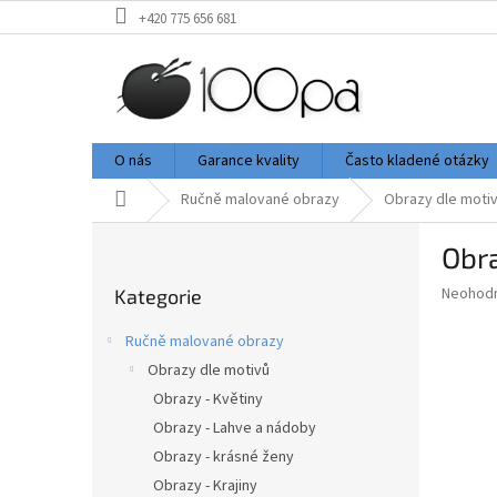
Přejít
+420 775 656 681
na
obsah
O nás
Garance kvality
Často kladené otázky
Domů
Ručně malované obrazy
Obrazy dle moti
P
Obr
o
Přeskočit
s
Průměr
Neohod
Kategorie
kategorie
t
hodnoce
r
produkt
Ručně malované obrazy
a
je
Obrazy dle motivů
0,0
n
z
Obrazy - Květiny
n
5
í
Obrazy - Lahve a nádoby
hvězdič
p
Obrazy - krásné ženy
a
Obrazy - Krajiny