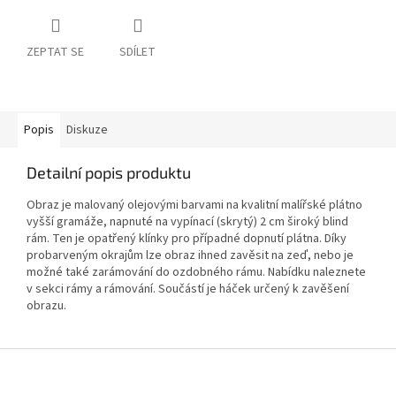
ZEPTAT SE
SDÍLET
Popis
Diskuze
Detailní popis produktu
Obraz je malovaný olejovými barvami na kvalitní malířské plátno
vyšší gramáže, napnuté na vypínací (skrytý) 2 cm široký blind
rám. Ten je opatřený klínky pro případné dopnutí plátna. Díky
probarveným okrajům lze obraz ihned zavěsit na zeď, nebo je
možné také zarámování do ozdobného rámu. Nabídku naleznete
v sekci rámy a rámování. Součástí je háček určený k zavěšení
obrazu.
Z
á