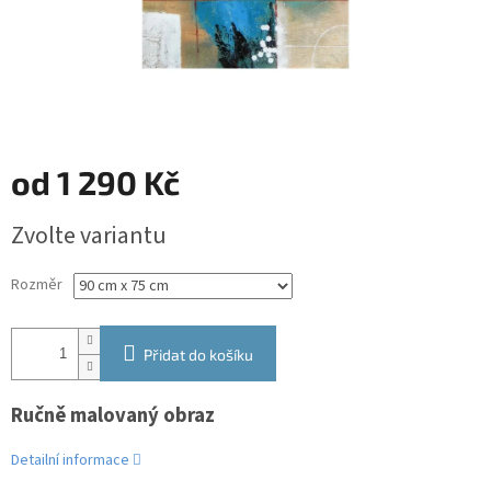
od
1 290 Kč
Měrná
Zvolte variantu
cena:
Rozměr
Přidat do košíku
Ručně malovaný obraz
Detailní informace