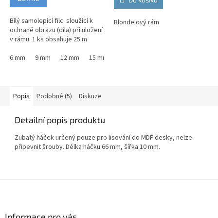
Bílý samolepící filc sloužící k
Blondelový rám
ochraně obrazu (díla) při uložení
v rámu. 1 ks obsahuje 25 m
6 mm
9 mm
12 mm
15 mm
19 mm
25 mm
Popis
Podobné (5)
Diskuze
Detailní popis produktu
Zubatý háček určený pouze pro lisování do MDF desky, nelze
připevnit šrouby. Délka háčku 66 mm, šířka 10 mm.
Z
á
p
a
Informace pro vás