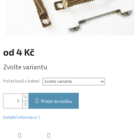
od
4 Kč
Měrná
Zvolte variantu
cena:
Počet kusů v balení
Přidat do košíku
Detailní informace