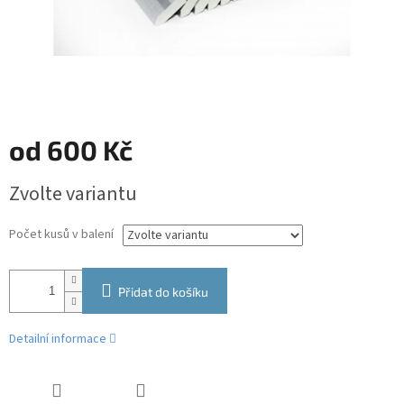
od
600 Kč
Měrná
Zvolte variantu
cena:
Počet kusů v balení
Přidat do košíku
Detailní informace