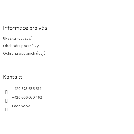
Z
á
p
a
Informace pro vás
t
Ukázka realizací
í
Obchodní podmínky
Ochrana osobních údajů
Kontakt
+420 775 656 681
+420 606 050 462
Facebook