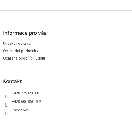
Z
á
p
a
Informace pro vás
t
Ukázka realizací
í
Obchodní podmínky
Ochrana osobních údajů
Kontakt
+420 775 656 681
+420 606 050 462
Facebook