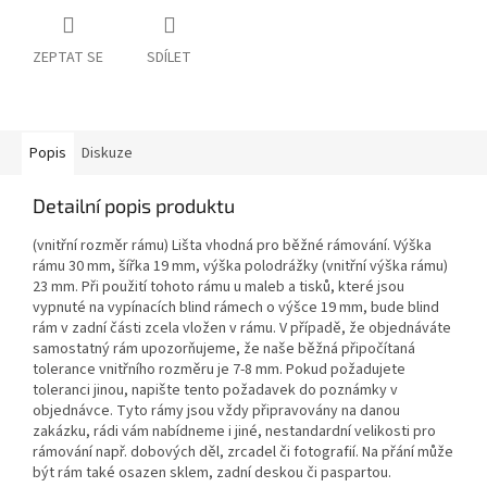
ZEPTAT SE
SDÍLET
Popis
Diskuze
Detailní popis produktu
(vnitřní rozměr rámu) Lišta vhodná pro běžné rámování. Výška
rámu 30 mm, šířka 19 mm, výška polodrážky (vnitřní výška rámu)
23 mm. Při použití tohoto rámu u maleb a tisků, které jsou
vypnuté na vypínacích blind rámech o výšce 19 mm, bude blind
rám v zadní části zcela vložen v rámu. V případě, že objednáváte
samostatný rám upozorňujeme, že naše běžná připočítaná
tolerance vnitřního rozměru je 7-8 mm. Pokud požadujete
toleranci jinou, napište tento požadavek do poznámky v
objednávce. Tyto rámy jsou vždy připravovány na danou
zakázku, rádi vám nabídneme i jiné, nestandardní velikosti pro
rámování např. dobových děl, zrcadel či fotografií. Na přání může
být rám také osazen sklem, zadní deskou či paspartou.