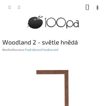
Přejít
NÁKUP
na
obsah
KOŠÍK
Woodland 2 - světle hnědá
Průměrné
Neohodnoceno
Podrobnosti hodnocení
hodnocení
produktu
je
0,0
z
5
hvězdiček.