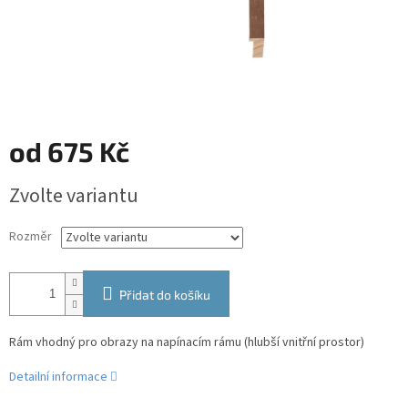
od
675 Kč
Měrná
Zvolte variantu
cena:
Rozměr
Přidat do košíku
Rám vhodný pro obrazy na napínacím rámu (hlubší vnitřní prostor)
Detailní informace