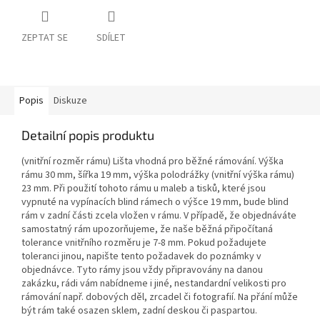
ZEPTAT SE
SDÍLET
Popis
Diskuze
Detailní popis produktu
(vnitřní rozměr rámu) Lišta vhodná pro běžné rámování. Výška
rámu 30 mm, šířka 19 mm, výška polodrážky (vnitřní výška rámu)
23 mm. Při použití tohoto rámu u maleb a tisků, které jsou
vypnuté na vypínacích blind rámech o výšce 19 mm, bude blind
rám v zadní části zcela vložen v rámu. V případě, že objednáváte
samostatný rám upozorňujeme, že naše běžná připočítaná
tolerance vnitřního rozměru je 7-8 mm. Pokud požadujete
toleranci jinou, napište tento požadavek do poznámky v
objednávce. Tyto rámy jsou vždy připravovány na danou
zakázku, rádi vám nabídneme i jiné, nestandardní velikosti pro
rámování např. dobových děl, zrcadel či fotografií. Na přání může
být rám také osazen sklem, zadní deskou či paspartou.