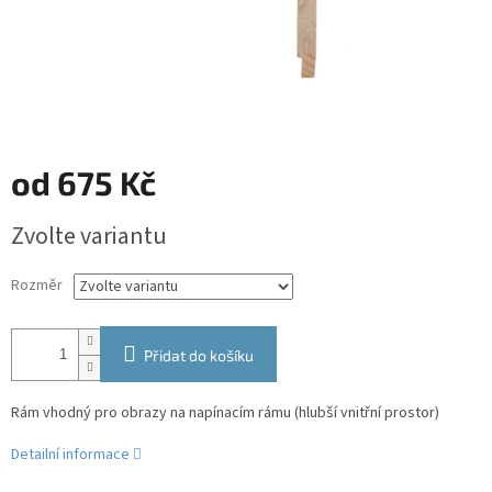
od
675 Kč
Měrná
Zvolte variantu
cena:
Rozměr
Přidat do košíku
Rám vhodný pro obrazy na napínacím rámu (hlubší vnitřní prostor)
Detailní informace