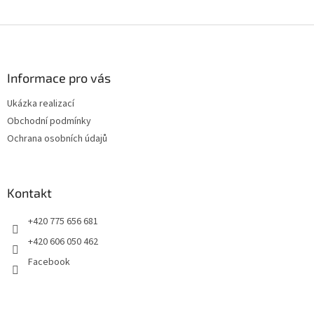
Z
á
p
a
Informace pro vás
t
Ukázka realizací
í
Obchodní podmínky
Ochrana osobních údajů
Kontakt
+420 775 656 681
+420 606 050 462
Facebook