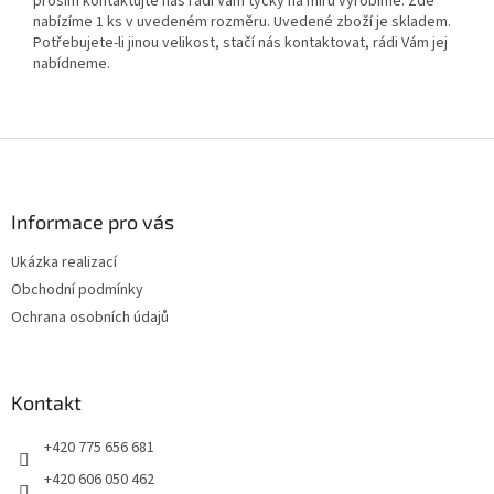
prosím kontaktujte nás rádi Vám tyčky na míru vyrobíme. Zde
nabízíme 1 ks v uvedeném rozměru. Uvedené zboží je skladem.
Potřebujete-li jinou velikost, stačí nás kontaktovat, rádi Vám jej
nabídneme.
Z
á
p
a
Informace pro vás
t
Ukázka realizací
í
Obchodní podmínky
Ochrana osobních údajů
Kontakt
+420 775 656 681
+420 606 050 462