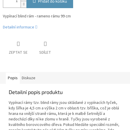
Přidat do košíku
Vypínací blind rám - rameno rámu 99 cm
Detailní informace
ZEPTAT SE
SDÍLET
Popis
Diskuze
Detailní popis produktu
Vypínací rámy tzv. blind rámy jsou skládané z vypínacích tyček,
kdy šířka je 4,5 cm a výška 2 cm v oblasti tzv. bříška, což je oblá
hrana na vnější straně rámu, která je k malbě šetrnější a
nedochází díky ní ke zlomu v hraně. Tyčky jsou vyrobené z
kvalitního borovicového dřeva. Pokud hledáte speciální rozměr,