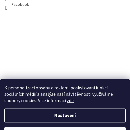
Facebook
K personalizaci obsahu a reklam, poskytování funkcí
sociálních médií a analýze naší návštěvnosti využíváme
soubory cookies. Více informací
zde
.
Vytvořil Shoptet
Nastavení
Copyright 2026
100pa
. Všechna práva vyhrazena.
Upravit nastavení