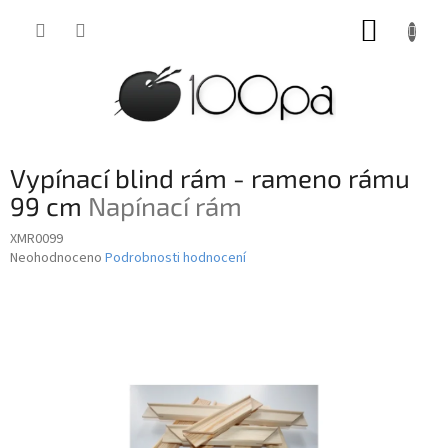
Přejít
NÁKUP
na
obsah
KOŠÍK
Vypínací blind rám - rameno rámu
99 cm
Napínací rám
XMR0099
Průměrné
Neohodnoceno
Podrobnosti hodnocení
hodnocení
produktu
je
0,0
z
5
hvězdiček.