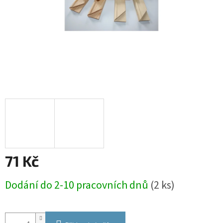
71 Kč
Měrná
Dodání do 2-10 pracovních dnů
(2 ks)
cena: