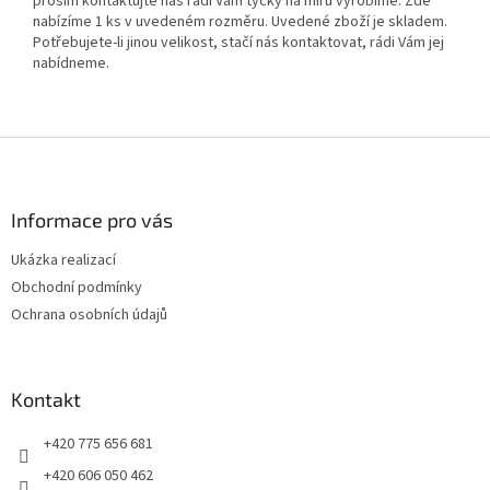
prosím kontaktujte nás rádi Vám tyčky na míru vyrobíme. Zde
nabízíme 1 ks v uvedeném rozměru. Uvedené zboží je skladem.
Potřebujete-li jinou velikost, stačí nás kontaktovat, rádi Vám jej
nabídneme.
Z
á
p
a
Informace pro vás
t
Ukázka realizací
í
Obchodní podmínky
Ochrana osobních údajů
Kontakt
+420 775 656 681
+420 606 050 462