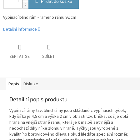
Přidat do košíku
Vypínací blind rám - rameno rámu 92 cm
Detailní informace
ZEPTAT SE
SDÍLET
Popis
Diskuze
Detailní popis produktu
Vypínací rámy tzv. blind rámy jsou skládané z vypínacích tyček,
kdy šířka je 4,5 cm a výška 2 cm v oblasti tzv. bříška, což je oblá
hrana na vnější straně rámu, která je k malbě šetrnější a
nedochází díky ní ke zlomu v hraně. Tyčky jsou vyrobené z
kvalitního borovicového dřeva. Pokud hledáte speciální rozměr,