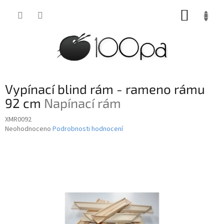
Přejít
NÁKUP
na
obsah
KOŠÍK
Vypínací blind rám - rameno rámu
92 cm
Napínací rám
XMR0092
Průměrné
Neohodnoceno
Podrobnosti hodnocení
hodnocení
produktu
je
0,0
z
5
hvězdiček.