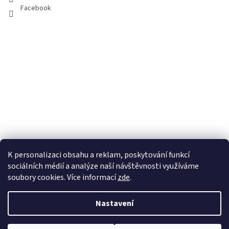
Facebook
K personalizaci obsahu a reklam, poskytování funkcí
sociálních médií a analýze naší návštěvnosti využíváme
soubory cookies. Více informací
zde
.
Vytvořil Shoptet
Nastavení
Copyright 2026
100pa
. Všechna práva vyhrazena.
Upravit nastavení