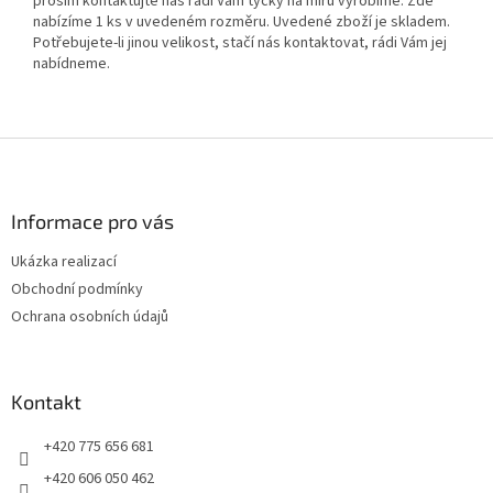
prosím kontaktujte nás rádi Vám tyčky na míru vyrobíme. Zde
nabízíme 1 ks v uvedeném rozměru. Uvedené zboží je skladem.
Potřebujete-li jinou velikost, stačí nás kontaktovat, rádi Vám jej
nabídneme.
Z
á
p
a
Informace pro vás
t
Ukázka realizací
í
Obchodní podmínky
Ochrana osobních údajů
Kontakt
+420 775 656 681
+420 606 050 462