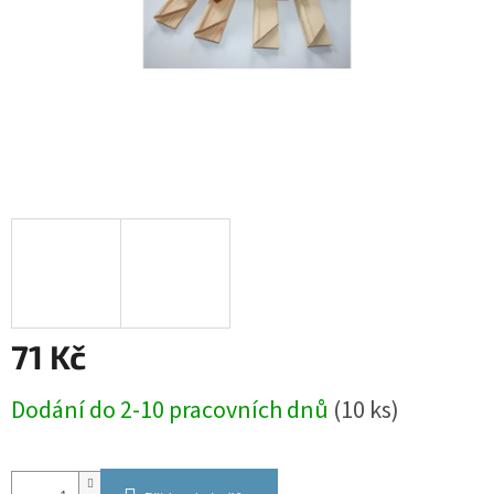
71 Kč
Měrná
Dodání do 2-10 pracovních dnů
(10 ks)
cena: