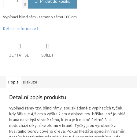
Přidat do košíku
Vypínací blind rám - rameno rámu 100 cm
Detailní informace
ZEPTAT SE
SDÍLET
Popis
Diskuze
Detailní popis produktu
Vypínací rámy tzv. blind rámy jsou skládané z vypínacích tyček,
kdy šířka je 4,5 cm a výška 2 cm v oblasti tzv. bříška, což je oblá
hrana na vnější straně rámu, která je k malbě šetrnější a
nedochází díky ní ke zlomu v hraně. Tyčky jsou vyrobené z
kvalitního borovicového dřeva. Pokud hledáte speciální rozměr,