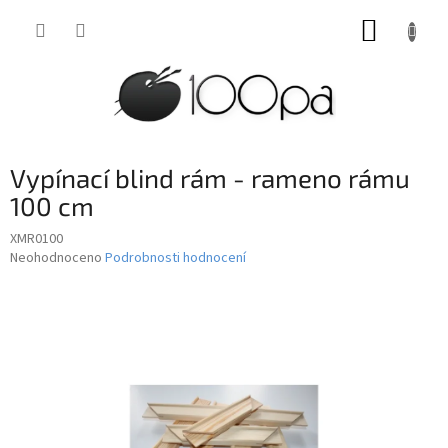
Přejít
NÁKUP
na
obsah
KOŠÍK
Vypínací blind rám - rameno rámu
100 cm
XMR0100
Průměrné
Neohodnoceno
Podrobnosti hodnocení
hodnocení
produktu
je
0,0
z
5
hvězdiček.