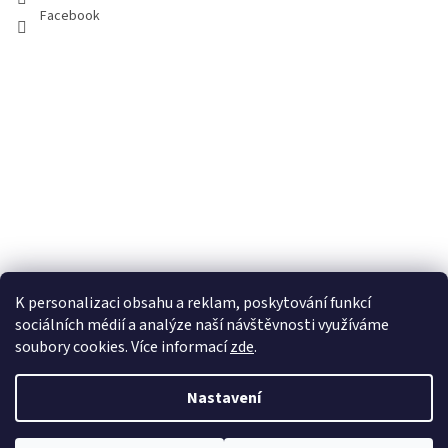
Facebook
K personalizaci obsahu a reklam, poskytování funkcí
sociálních médií a analýze naší návštěvnosti využíváme
soubory cookies. Více informací
zde
.
Vytvořil Shoptet
Nastavení
Copyright 2026
100pa
. Všechna práva vyhrazena.
Upravit nastavení