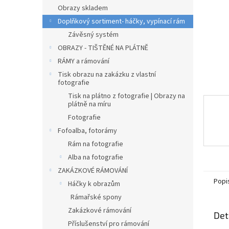
n
Obrazy skladem
e
Doplňkový sortiment- háčky, vypínací rám
l
Závěsný systém
OBRAZY - TIŠTĚNÉ NA PLÁTNĚ
RÁMY a rámování
Tisk obrazu na zakázku z vlastní
fotografie
Tisk na plátno z fotografie | Obrazy na
plátně na míru
Fotografie
Fofoalba, fotorámy
Rám na fotografie
Alba na fotografie
ZAKÁZKOVÉ RÁMOVÁNÍ
Popi
Háčky k obrazům
Rámařské spony
Zakázkové rámování
Det
Příslušenství pro rámování