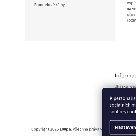
Vypín
Blondelové rámy
na vn
dřev
rozmě
Z
á
p
a
t
Informac
í
Ukázka real
Obchodní 
K personaliz
Ochrana os
sociálních m
soubory cook
Nastaven
Copyright 2026
100pa
. Všechna práva vyhrazena.
Upravit 