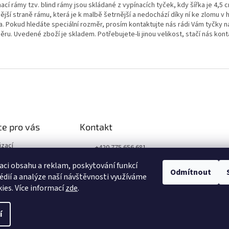
ací rámy tzv. blind rámy jsou skládané z vypínacích tyček, kdy šířka je 4,5 c
ější straně rámu, která je k malbě šetrnější a nedochází díky ní ke zlomu 
a. Pokud hledáte speciální rozměr, prosím kontaktujte nás rádi Vám tyčky 
ru. Uvedené zboží je skladem. Potřebujete-li jinou velikost, stačí nás kon
e pro vás
Kontakt
izací
+420 775 656 681
podmínky
+420 606 050 462
aci obsahu a reklam, poskytování funkcí
obních údajů
Odmítnout
édií a analýze naší návštěvnosti využíváme
Facebook
ies. Více informací
zde
.
í
nastavení cookies