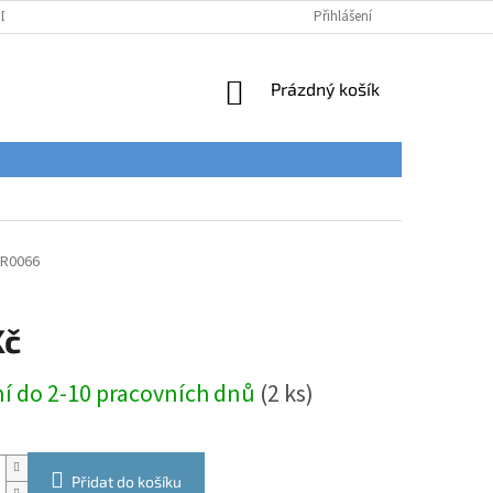
ÚDAJŮ
Přihlášení
NÁKUPNÍ
Prázdný košík
KOŠÍK
R0066
Kč
í do 2-10 pracovních dnů
(2 ks)
Přidat do košíku