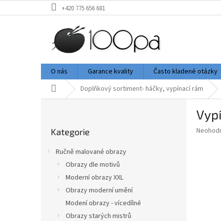
Přejít
+420 775 656 681
na
obsah
O nás
Garance kvality
Často kladené otázky
Domů
Doplňkový sortiment- háčky, vypínací rám
P
Vyp
o
Přeskočit
s
Průměr
Neohod
Kategorie
kategorie
t
hodnoce
r
produkt
Ručně malované obrazy
a
je
Obrazy dle motivů
0,0
n
z
Moderní obrazy XXL
n
5
í
Obrazy moderní umění
hvězdič
p
Modení obrazy - vícedílné
a
Obrazy starých mistrů