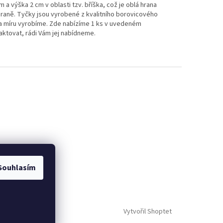
m a výška 2 cm v oblasti tzv. bříška, což je oblá hrana
v hraně. Tyčky jsou vyrobené z kvalitního borovicového
na míru vyrobíme. Zde nabízíme 1 ks v uvedeném
taktovat, rádi Vám jej nabídneme.
Souhlasím
Vytvořil Shoptet