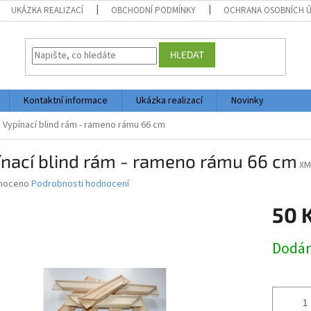
UKÁZKA REALIZACÍ
OBCHODNÍ PODMÍNKY
OCHRANA OSOBNÍCH 
HLEDAT
Kontaktní informace
Ukázka realizací
Novinky
Vypínací blind rám - rameno rámu 66 cm
ínací blind rám - rameno rámu 66 cm
XM
né
noceno
Podrobnosti hodnocení
ní
50 
u
Měrná
Dodán
cena:
ek.