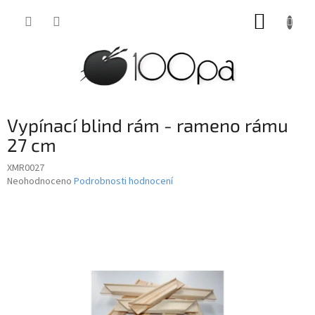
Přejít
NÁKUP
na
obsah
KOŠÍK
Vypínací blind rám - rameno rámu
27 cm
XMR0027
Průměrné
Neohodnoceno
Podrobnosti hodnocení
hodnocení
produktu
je
0,0
z
5
hvězdiček.