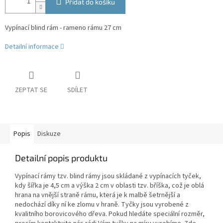
Přidat do košíku
Vypínací blind rám - rameno rámu 27 cm
Detailní informace
ZEPTAT SE
SDÍLET
Popis
Diskuze
Detailní popis produktu
Vypínací rámy tzv. blind rámy jsou skládané z vypínacích tyček,
kdy šířka je 4,5 cm a výška 2 cm v oblasti tzv. bříška, což je oblá
hrana na vnější straně rámu, která je k malbě šetrnější a
nedochází díky ní ke zlomu v hraně. Tyčky jsou vyrobené z
kvalitního borovicového dřeva. Pokud hledáte speciální rozměr,