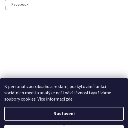
Facebook
K personalizaci obsahu a reklam, poskytování funkcí
sociálních médií a analýze naší návštěvnosti využíváme
soubory cookies. Více informací
zde
.
Vytvořil Shoptet
Nastavení
Copyright 2026
100pa
. Všechna práva vyhrazena.
Upravit nastavení