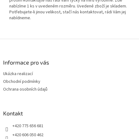
prosím kontaktujte nás rádi Vám tyčky na míru vyrobíme. Zde
nabízíme 1 ks v uvedeném rozměru. Uvedené zboží je skladem.
Potřebujete-li jinou velikost, stačí nás kontaktovat, rádi Vám jej
nabídneme.
Z
á
p
a
Informace pro vás
t
Ukázka realizací
í
Obchodní podmínky
Ochrana osobních údajů
Kontakt
+420 775 656 681
+420 606 050 462