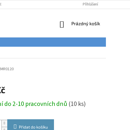
ÚDAJŮ
Přihlášení
NÁKUPNÍ
Prázdný košík
KOŠÍK
XMR0120
Kč
í do 2-10 pracovních dnů
(10 ks)
Přidat do košíku