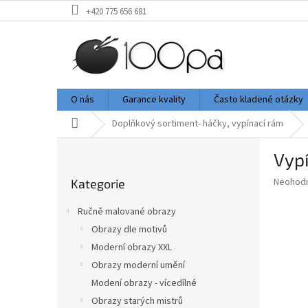
Přejít
+420 775 656 681
na
obsah
O nás
Garance kvality
Často kladené otázky
Domů
Doplňkový sortiment- háčky, vypínací rám
P
Vyp
o
Přeskočit
s
Průměr
Neohod
Kategorie
kategorie
t
hodnoce
r
produkt
Ručně malované obrazy
a
je
Obrazy dle motivů
0,0
n
z
Moderní obrazy XXL
n
5
í
Obrazy moderní umění
hvězdič
p
Modení obrazy - vícedílné
a
Obrazy starých mistrů