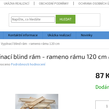
UKÁZKA REALIZACÍ
OBCHODNÍ PODMÍNKY
OCHRANA OSOBNÍCH 
HLEDAT
Kontaktní informace
Ukázka realizací
Novinky
Vypínací blind rám - rameno rámu 120 cm
ínací blind rám - rameno rámu 120 cm
né
noceno
Podrobnosti hodnocení
ní
87 
u
Měrná
Dodán
cena:
ek.