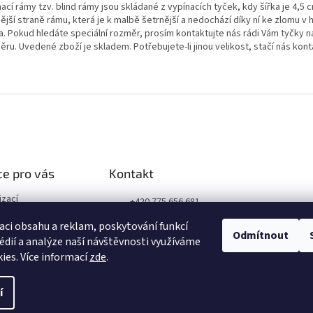
ací rámy tzv. blind rámy jsou skládané z vypínacích tyček, kdy šířka je 4,5 c
ější straně rámu, která je k malbě šetrnější a nedochází díky ní ke zlomu 
a. Pokud hledáte speciální rozměr, prosím kontaktujte nás rádi Vám tyčky 
ru. Uvedené zboží je skladem. Potřebujete-li jinou velikost, stačí nás kon
e pro vás
Kontakt
izací
+420 775 656 681
podmínky
+420 606 050 462
aci obsahu a reklam, poskytování funkcí
obních údajů
Odmítnout
édií a analýze naší návštěvnosti využíváme
Facebook
ies. Více informací
zde
.
í
nastavení cookies