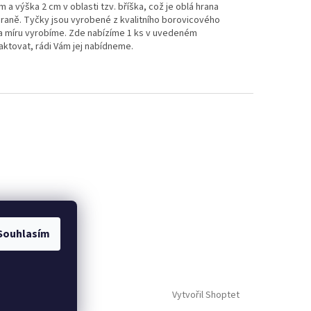
m a výška 2 cm v oblasti tzv. bříška, což je oblá hrana
v hraně. Tyčky jsou vyrobené z kvalitního borovicového
na míru vyrobíme. Zde nabízíme 1 ks v uvedeném
taktovat, rádi Vám jej nabídneme.
Souhlasím
Vytvořil Shoptet