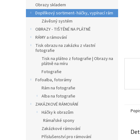
n
Obrazy skladem
e
Doplňkový sortiment- háčky, vypínací rám
l
Závěsný systém
OBRAZY - TIŠTĚNÉ NA PLÁTNĚ
RÁMY a rámování
Tisk obrazu na zakázku z vlastní
fotografie
Tisk na plátno z fotografie | Obrazy na
plátně na míru
Fotografie
Fofoalba, fotorámy
Rám na fotografie
Alba na fotografie
ZAKÁZKOVÉ RÁMOVÁNÍ
Popi
Háčky k obrazům
Rámařské spony
Zakázkové rámování
Det
Příslušenství pro rámování