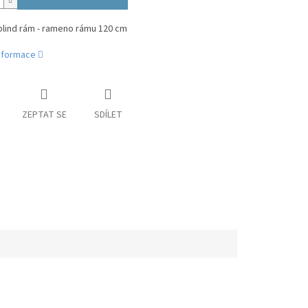
blind rám - rameno rámu 120 cm
informace
ZEPTAT SE
SDÍLET