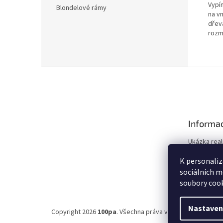
Vypín
Blondelové rámy
na vn
dřev
rozmě
Z
á
p
a
t
Informac
í
Ukázka real
Obchodní 
K personaliz
Ochrana os
sociálních m
soubory cook
Nastaven
Copyright 2026
100pa
. Všechna práva vyhrazena.
Upravit 