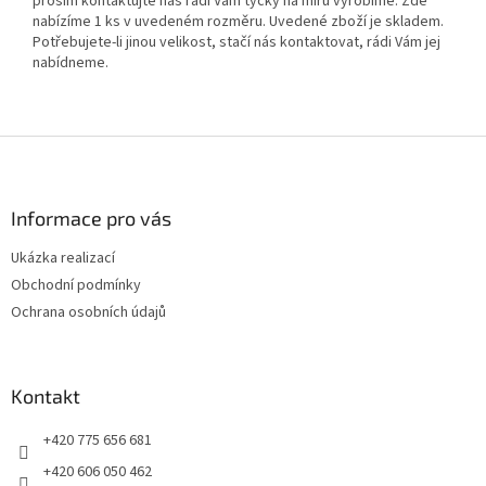
prosím kontaktujte nás rádi Vám tyčky na míru vyrobíme. Zde
nabízíme 1 ks v uvedeném rozměru. Uvedené zboží je skladem.
Potřebujete-li jinou velikost, stačí nás kontaktovat, rádi Vám jej
nabídneme.
Z
á
p
a
Informace pro vás
t
Ukázka realizací
í
Obchodní podmínky
Ochrana osobních údajů
Kontakt
+420 775 656 681
+420 606 050 462