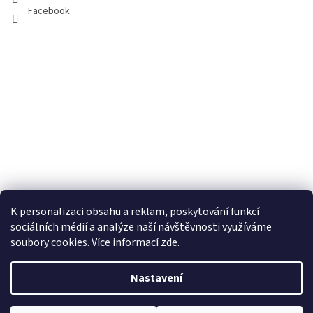
Facebook
K personalizaci obsahu a reklam, poskytování funkcí
sociálních médií a analýze naší návštěvnosti využíváme
soubory cookies. Více informací
zde
.
Vytvořil Shoptet
Nastavení
Copyright 2026
100pa
. Všechna práva vyhrazena.
Upravit nastavení