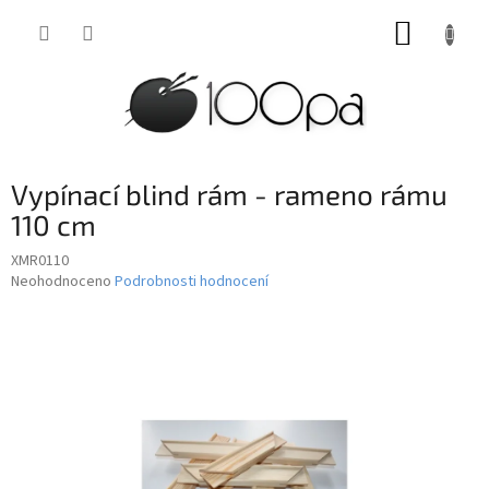
Přejít
NÁKUP
na
obsah
KOŠÍK
Vypínací blind rám - rameno rámu
110 cm
XMR0110
Průměrné
Neohodnoceno
Podrobnosti hodnocení
hodnocení
produktu
je
0,0
z
5
hvězdiček.