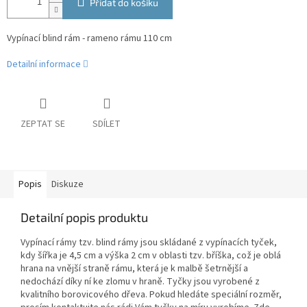
Přidat do košíku
Vypínací blind rám - rameno rámu 110 cm
Detailní informace
ZEPTAT SE
SDÍLET
Popis
Diskuze
Detailní popis produktu
Vypínací rámy tzv. blind rámy jsou skládané z vypínacích tyček,
kdy šířka je 4,5 cm a výška 2 cm v oblasti tzv. bříška, což je oblá
hrana na vnější straně rámu, která je k malbě šetrnější a
nedochází díky ní ke zlomu v hraně. Tyčky jsou vyrobené z
kvalitního borovicového dřeva. Pokud hledáte speciální rozměr,