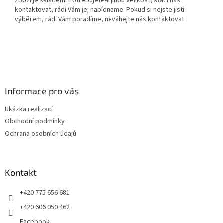
zboží je skladem. Potřebujete-li jinou velikost, stačí nás
kontaktovat, rádi Vám jej nabídneme. Pokud si nejste jisti
výběrem, rádi Vám poradíme, neváhejte nás kontaktovat
Z
á
p
a
Informace pro vás
t
Ukázka realizací
í
Obchodní podmínky
Ochrana osobních údajů
Kontakt
+420 775 656 681
+420 606 050 462
Facebook