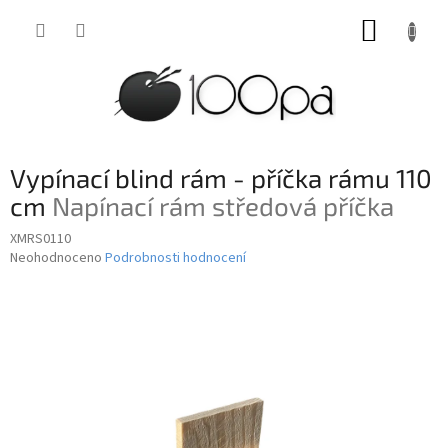
Přejít
NÁKUP
na
obsah
KOŠÍK
Vypínací blind rám - příčka rámu 110
cm
Napínací rám středová příčka
XMRS0110
Průměrné
Neohodnoceno
Podrobnosti hodnocení
hodnocení
produktu
je
0,0
z
5
hvězdiček.