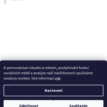
K personalizaci obsahu a reklam, poskytování funkcí
sociálních médií a analýze naší návštěvnosti využíváme
soubory cookies. Více informací
zde
.
Vytvořil Shoptet
Nastavení
Copyright 2026
100pa
. Všechna práva vyhrazena.
Upravit nastavení
Odmítnout
Souhlasím
cookies