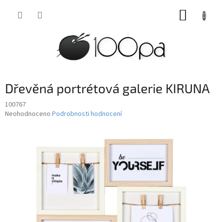
Přejít
NÁKUP
na
obsah
KOŠÍK
Dřevěná portrétová galerie KIRUNA
100767
Průměrné
Neohodnoceno
Podrobnosti hodnocení
hodnocení
produktu
je
0,0
z
5
hvězdiček.