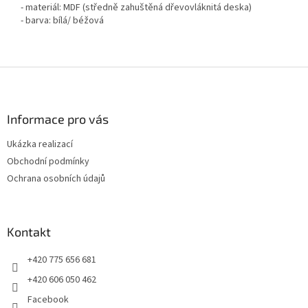
- materiál: MDF (středně zahuštěná dřevovláknitá deska)
- barva: bílá/ béžová
Z
á
p
a
Informace pro vás
t
Ukázka realizací
í
Obchodní podmínky
Ochrana osobních údajů
Kontakt
+420 775 656 681
+420 606 050 462
Facebook