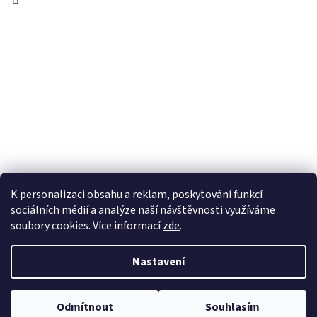
K personalizaci obsahu a reklam, poskytování funkcí
sociálních médií a analýze naší návštěvnosti využíváme
soubory cookies. Více informací
zde
.
Vytvořil Shoptet
Nastavení
Copyright 2026
100pa
. Všechna práva vyhrazena.
Upravit nastavení
Odmítnout
Souhlasím
cookies