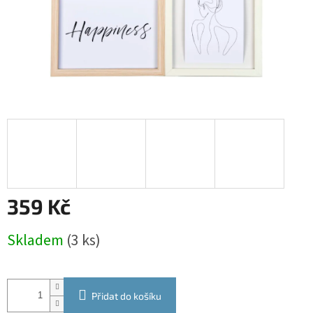
359 Kč
Měrná
Skladem
(3 ks)
cena:
Přidat do košíku