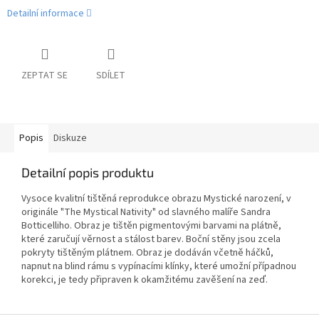
Detailní informace
ZEPTAT SE
SDÍLET
Popis
Diskuze
Detailní popis produktu
Vysoce kvalitní tištěná reprodukce obrazu Mystické narození, v
originále "The Mystical Nativity" od slavného malíře Sandra
Botticelliho. Obraz je tištěn pigmentovými barvami na plátně,
které zaručují věrnost a stálost barev. Boční stěny jsou zcela
pokryty tištěným plátnem. Obraz je dodáván včetně háčků,
napnut na blind rámu s vypínacími klínky, které umožní případnou
korekci, je tedy připraven k okamžitému zavěšení na zeď.