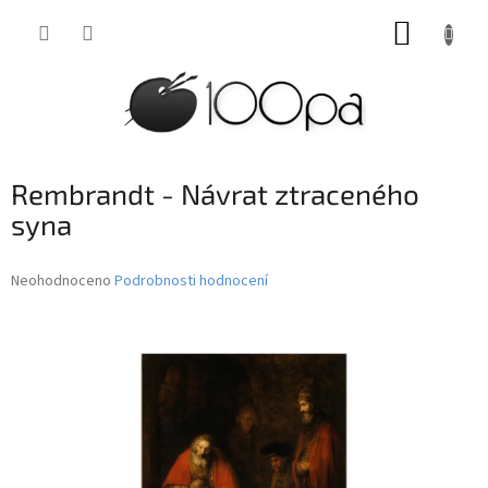
Přejít
NÁKUP
na
obsah
KOŠÍK
Rembrandt - Návrat ztraceného
syna
Průměrné
Neohodnoceno
Podrobnosti hodnocení
hodnocení
produktu
je
0,0
z
5
hvězdiček.