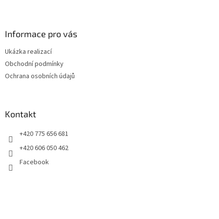
Z
á
p
a
Informace pro vás
t
Ukázka realizací
í
Obchodní podmínky
Ochrana osobních údajů
Kontakt
+420 775 656 681
+420 606 050 462
Facebook