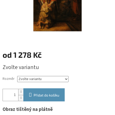
od
1 278 Kč
Měrná
Zvolte variantu
cena:
Rozměr
Přidat do košíku
Obraz tištěný na plátně