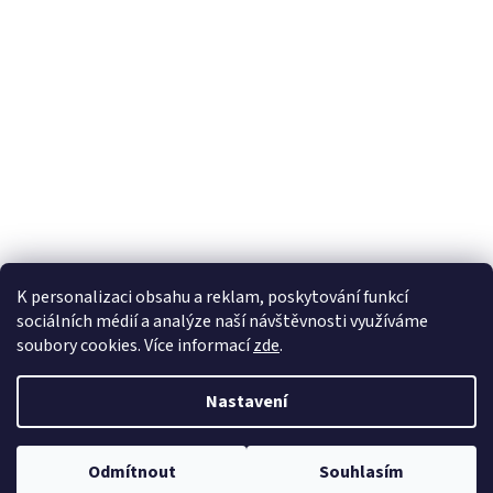
K personalizaci obsahu a reklam, poskytování funkcí
sociálních médií a analýze naší návštěvnosti využíváme
soubory cookies. Více informací
zde
.
Vytvořil Shoptet
Nastavení
Copyright 2026
100pa
. Všechna práva vyhrazena.
Upravit nastavení
Odmítnout
Souhlasím
cookies