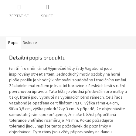
ZEPTAT SE
SDÍLET
Popis
Diskuze
Detailní popis produktu
(vnitřní rozměr rámu) Výjimečné lišty řady Vagabond jsou
inspirovány street artem. Jednoduchý motiv ozdoby na horní
ploše profilu je vhodný k rámování soudobého i tradičního umění.
Základním materiálem je kvalitní borovice z českých lesů s ruční
povrchovou úpravou. Tato lišta je vhodná především pro malby a
tisky, které jsou vypnuté na vypínacích blind rámech. Celá řada
Vagabond je opatřena certifikátem PEFC. Výška rámu 4,4 cm,
šířka 3,5 cm, výška polodrážky 3 cm . V případě, že objednáváte
samostatný rám upozorňujeme, že naše běžná připočítaná
tolerance vnitřního rozměru je 7-8 mm. Pokud požadujete
toleranci jinou, napište tento požadavek do poznámky v
objednávce. Tyto rámy jsou vždy připravovány na danou