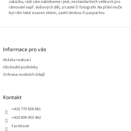
zakázku, rádi vám nabídneme i jiné, nestandartních velikosti pro
rámování např .dobových děl, zrcadel či fotografii. Na přání muže
byt rám také osazen sklem, zadní deskou či paspartou.
Z
á
p
a
Informace pro vás
t
Ukázka realizací
í
Obchodní podmínky
Ochrana osobních údajů
Kontakt
+420 775 656 681
+420 606 050 462
Facebook