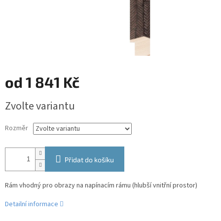
od
1 841 Kč
Měrná
Zvolte variantu
cena:
Rozměr
Přidat do košíku
Rám vhodný pro obrazy na napínacím rámu (hlubší vnitřní prostor)
Detailní informace