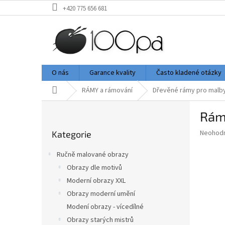
Přejít
+420 775 656 681
na
obsah
O nás
Garance kvality
Často kladené otázky
Domů
RÁMY a rámování
Dřevěné rámy pro malb
P
Rám 
o
Přeskočit
s
Průměr
Neohod
Kategorie
kategorie
t
hodnoce
r
produkt
Ručně malované obrazy
a
je
Obrazy dle motivů
0,0
n
z
Moderní obrazy XXL
n
5
í
Obrazy moderní umění
hvězdič
p
Modení obrazy - vícedílné
a
Obrazy starých mistrů