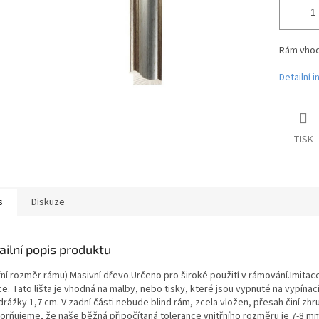
Rám vhodn
Detailní 
TISK
s
Diskuze
ailní popis produktu
třní rozměr rámu) Masivní dřevo.Určeno pro široké použití v rámování.Imita
e. Tato lišta je vhodná na malby, nebo tisky, které jsou vypnuté na vypína
drážky 1,7 cm. V zadní části nebude blind rám, zcela vložen, přesah činí z
orňujeme, že naše běžná připočítaná tolerance vnitřního rozměru je 7-8 mm