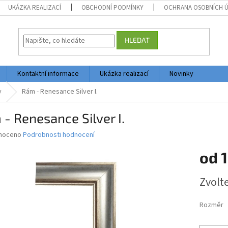
UKÁZKA REALIZACÍ
OBCHODNÍ PODMÍNKY
OCHRANA OSOBNÍCH 
HLEDAT
Kontaktní informace
Ukázka realizací
Novinky
y
Rám - Renesance Silver I.
- Renesance Silver I.
né
noceno
Podrobnosti hodnocení
ní
od
1
u
Měrná
Zvolt
cena:
ek.
Rozměr