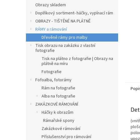
n
Obrazy skladem
e
Doplňkový sortiment- háčky, vypínací rám
l
OBRAZY - TIŠTĚNÉ NA PLÁTNĚ
RÁMY a rámování
Dřevěné rámy pro malby
Tisk obrazu na zakázku z vlastní
fotografie
Tisk na plátno z fotografie | Obrazy na
plátně na míru
Fotografie
Fofoalba, fotorámy
Rám na fotografie
Popi
Alba na fotografie
ZAKÁZKOVÉ RÁMOVÁNÍ
Det
Háčky k obrazům
Rámařské spony
(vni
plošc
Zakázkové rámování
polo
Příslušenství pro rámování
upoz