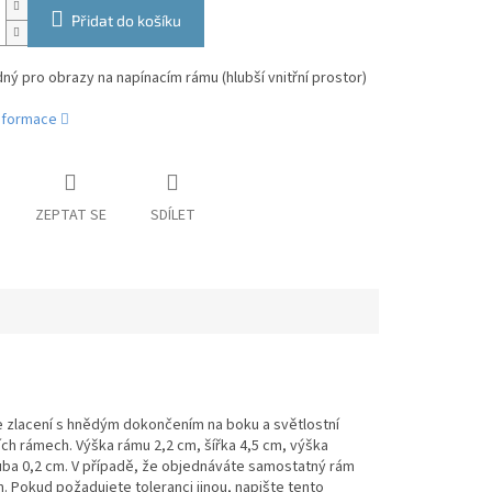
Přidat do košíku
ý pro obrazy na napínacím rámu (hlubší vnitřní prostor)
informace
ZEPTAT SE
SDÍLET
ce zlacení s hnědým dokončením na boku a světlostní
cích rámech. Výška rámu 2,2 cm, šířka 4,5 cm, výška
hruba 0,2 cm. V případě, že objednáváte samostatný rám
. Pokud požadujete toleranci jinou, napište tento