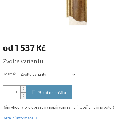
od
1 537 Kč
Měrná
Zvolte variantu
cena:
Rozměr
Přidat do košíku
Rám vhodný pro obrazy na napínacím rámu (hlubší vnitřní prostor)
Detailní informace