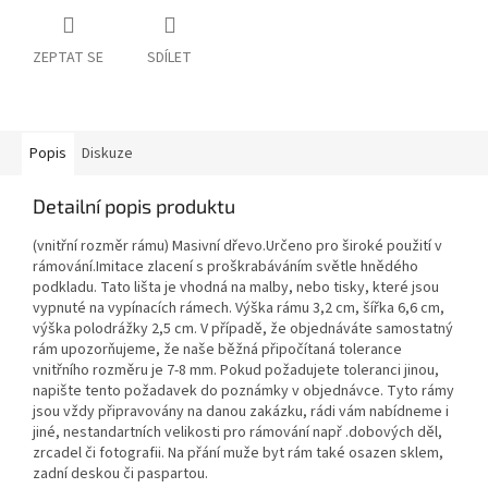
ZEPTAT SE
SDÍLET
Popis
Diskuze
Detailní popis produktu
(vnitřní rozměr rámu) Masivní dřevo.Určeno pro široké použití v
rámování.Imitace zlacení s proškrabáváním světle hnědého
podkladu. Tato lišta je vhodná na malby, nebo tisky, které jsou
vypnuté na vypínacích rámech. Výška rámu 3,2 cm, šířka 6,6 cm,
výška polodrážky 2,5 cm. V případě, že objednáváte samostatný
rám upozorňujeme, že naše běžná připočítaná tolerance
vnitřního rozměru je 7-8 mm. Pokud požadujete toleranci jinou,
napište tento požadavek do poznámky v objednávce. Tyto rámy
jsou vždy připravovány na danou zakázku, rádi vám nabídneme i
jiné, nestandartních velikosti pro rámování např .dobových děl,
zrcadel či fotografii. Na přání muže byt rám také osazen sklem,
zadní deskou či paspartou.