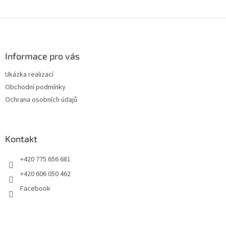
Z
á
p
a
Informace pro vás
t
Ukázka realizací
í
Obchodní podmínky
Ochrana osobních údajů
Kontakt
+420 775 656 681
+420 606 050 462
Facebook