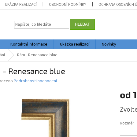
UKÁZKA REALIZACÍ
OBCHODNÍ PODMÍNKY
OCHRANA OSOBNÍCH 
HLEDAT
Kontaktní informace
Ukázka realizací
Novinky
ání
Rám - Renesance blue
 - Renesance blue
né
noceno
Podrobnosti hodnocení
ní
od
1
u
Měrná
Zvolt
cena:
ek.
Rozměr