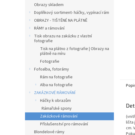
n
Obrazy skladem
e
Doplňkový sortiment- háčky, vypínací rám
l
OBRAZY - TIŠTĚNÉ NA PLÁTNĚ
RÁMY a rámování
Tisk obrazu na zakázku z vlastní
fotografie
Tisk na plátno z fotografie | Obrazy na
plátně na míru
Fotografie
Fofoalba, fotorámy
Rám na fotografie
Alba na fotografie
Popi
ZAKÁZKOVÉ RÁMOVÁNÍ
Háčky k obrazům
Det
Rámařské spony
Zakázkové rámování
(vni
lišta
Příslušenství pro rámování
cm. 
Blondelové rámy
Poku