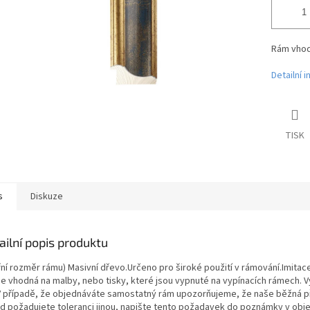
Rám vhodn
Detailní 
TISK
s
Diskuze
ailní popis produktu
třní rozměr rámu) Masivní dřevo.Určeno pro široké použití v rámování.Imit
 je vhodná na malby, nebo tisky, které jsou vypnuté na vypínacích rámech. 
V případě, že objednáváte samostatný rám upozorňujeme, že naše běžná při
d požadujete toleranci jinou, napište tento požadavek do poznámky v obj