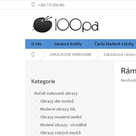
Přejít
+420 775 656 681
na
obsah
O nás
Garance kvality
Často kladené otázky
Domů
ZAKÁZKOVÉ RÁMOVÁNÍ
Zakázkové rámov
P
Rám
o
Přeskočit
s
Průměr
Neohod
Kategorie
kategorie
t
hodnoce
r
produkt
Ručně malované obrazy
a
je
Obrazy dle motivů
0,0
n
z
Moderní obrazy XXL
n
5
í
Obrazy moderní umění
hvězdič
p
Modení obrazy - vícedílné
a
Obrazy starých mistrů