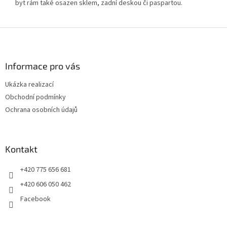
byt rám také osazen sklem, zadní deskou či paspartou.
Z
á
p
a
Informace pro vás
t
Ukázka realizací
í
Obchodní podmínky
Ochrana osobních údajů
Kontakt
+420 775 656 681
+420 606 050 462
Facebook