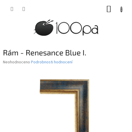
Přejít
NÁKUP
na
obsah
KOŠÍK
Rám - Renesance Blue I.
Průměrné
Neohodnoceno
Podrobnosti hodnocení
hodnocení
produktu
je
0,0
z
5
hvězdiček.