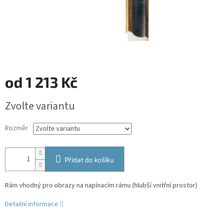
od
1 213 Kč
Měrná
Zvolte variantu
cena:
Rozměr
Přidat do košíku
Rám vhodný pro obrazy na napínacím rámu (hlubší vnitřní prostor)
Detailní informace