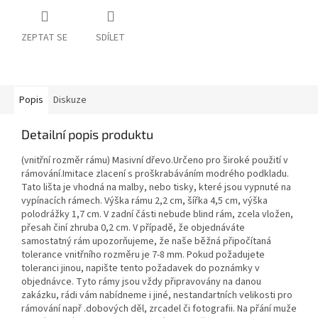
ZEPTAT SE
SDÍLET
Popis
Diskuze
Detailní popis produktu
(vnitřní rozměr rámu) Masivní dřevo.Určeno pro široké použití v
rámování.Imitace zlacení s proškrabáváním modrého podkladu.
Tato lišta je vhodná na malby, nebo tisky, které jsou vypnuté na
vypínacích rámech. Výška rámu 2,2 cm, šířka 4,5 cm, výška
polodrážky 1,7 cm. V zadní části nebude blind rám, zcela vložen,
přesah činí zhruba 0,2 cm. V případě, že objednáváte
samostatný rám upozorňujeme, že naše běžná připočítaná
tolerance vnitřního rozměru je 7-8 mm. Pokud požadujete
toleranci jinou, napište tento požadavek do poznámky v
objednávce. Tyto rámy jsou vždy připravovány na danou
zakázku, rádi vám nabídneme i jiné, nestandartních velikosti pro
rámování např .dobových děl, zrcadel či fotografii. Na přání muže