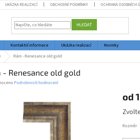
UKÁZKA REALIZACÍ
OBCHODNÍ PODMÍNKY
OCHRANA OSOBNÍCH 
HLEDAT
Kontaktní informace
Ukázka realizací
Novinky
y
Rám - Renesance old gold
 - Renesance old gold
né
noceno
Podrobnosti hodnocení
ní
od
1
u
Měrná
Zvolt
cena:
ek.
Rozměr