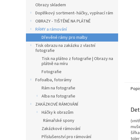
n
Obrazy skladem
e
Doplňkový sortiment- háčky, vypínací rám
l
OBRAZY - TIŠTĚNÉ NA PLÁTNĚ
RÁMY a rámování
Dřevěné rámy pro malby
Tisk obrazu na zakázku z vlastní
fotografie
Tisk na plátno z fotografie | Obrazy na
plátně na míru
Fotografie
Fofoalba, fotorámy
Rám na fotografie
Popi
Alba na fotografie
ZAKÁZKOVÉ RÁMOVÁNÍ
Det
Háčky k obrazům
Rámařské spony
(vni
muši
Zakázkové rámování
šířk
Příslušenství pro rámování
tole