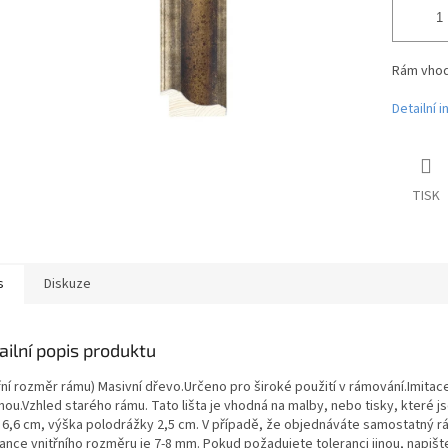
Rám vhodn
Detailní 
TISK
s
Diskuze
ailní popis produktu
třní rozměr rámu) Masivní dřevo.Určeno pro široké použití v rámování.Imit
nou.Vzhled starého rámu. Tato lišta je vhodná na malby, nebo tisky, které 
a 6,6 cm, výška polodrážky 2,5 cm. V případě, že objednáváte samostatný 
rance vnitřního rozměru je 7-8 mm. Pokud požadujete toleranci jinou, nap