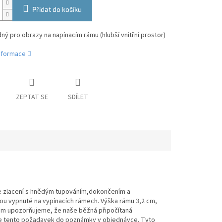
Přidat do košíku
ý pro obrazy na napínacím rámu (hlubší vnitřní prostor)
informace
ZEPTAT SE
SDÍLET
ace zlacení s hnědým tupováním,dokončením a
jsou vypnuté na vypínacích rámech. Výška rámu 3,2 cm,
rám upozorňujeme, že naše běžná připočítaná
ište tento požadavek do poznámky v objednávce. Tyto