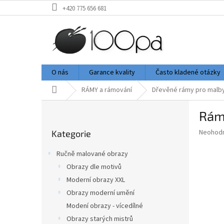
Přejít
+420 775 656 681
na
obsah
O nás
Garance kvality
Často kladené otázky
Domů
RÁMY a rámování
Dřevěné rámy pro malb
P
Rám
o
Přeskočit
s
Průměr
Neohod
Kategorie
kategorie
t
hodnoce
r
produkt
Ručně malované obrazy
a
je
Obrazy dle motivů
0,0
n
z
Moderní obrazy XXL
n
5
í
Obrazy moderní umění
hvězdič
p
Modení obrazy - vícedílné
a
Obrazy starých mistrů