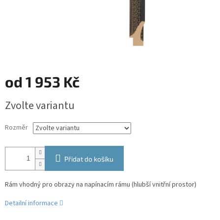
od
1 953 Kč
Měrná
Zvolte variantu
cena:
Rozměr
Přidat do košíku
Rám vhodný pro obrazy na napínacím rámu (hlubší vnitřní prostor)
Detailní informace