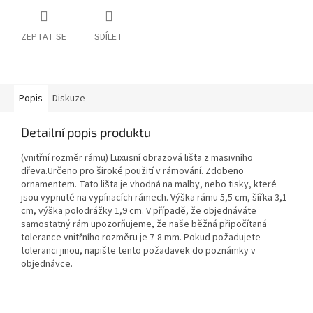
ZEPTAT SE
SDÍLET
Popis
Diskuze
Detailní popis produktu
(vnitřní rozměr rámu) Luxusní obrazová lišta z masivního
dřeva.Určeno pro široké použití v rámování. Zdobeno
ornamentem. Tato lišta je vhodná na malby, nebo tisky, které
jsou vypnuté na vypínacích rámech. Výška rámu 5,5 cm, šířka 3,1
cm, výška polodrážky 1,9 cm. V případě, že objednáváte
samostatný rám upozorňujeme, že naše běžná připočítaná
tolerance vnitřního rozměru je 7-8 mm. Pokud požadujete
toleranci jinou, napište tento požadavek do poznámky v
objednávce.
Z