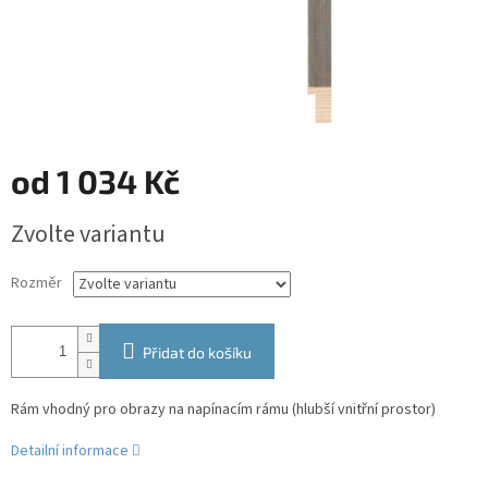
od
1 034 Kč
Měrná
Zvolte variantu
cena:
Rozměr
Přidat do košíku
Rám vhodný pro obrazy na napínacím rámu (hlubší vnitřní prostor)
Detailní informace