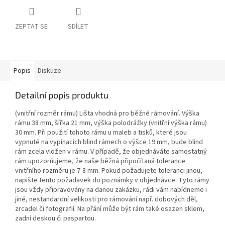
ZEPTAT SE
SDÍLET
Popis
Diskuze
Detailní popis produktu
(vnitřní rozměr rámu) Lišta vhodná pro běžné rámování. Výška
rámu 38 mm, šířka 21 mm, výška polodrážky (vnitřní výška rámu)
30 mm. Při použití tohoto rámu u maleb a tisků, které jsou
vypnuté na vypínacích blind rámech o výšce 19 mm, bude blind
rám zcela vložen v rámu. V případě, že objednáváte samostatný
rám upozorňujeme, že naše běžná připočítaná tolerance
vnitřního rozměru je 7-8 mm. Pokud požadujete toleranci jinou,
napište tento požadavek do poznámky v objednávce. Tyto rámy
jsou vždy připravovány na danou zakázku, rádi vám nabídneme i
jiné, nestandardní velikosti pro rámování např. dobových děl,
zrcadel či fotografií. Na přání může být rám také osazen sklem,
zadní deskou či paspartou.