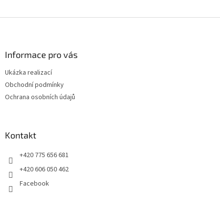
Z
á
p
a
Informace pro vás
t
Ukázka realizací
í
Obchodní podmínky
Ochrana osobních údajů
Kontakt
+420 775 656 681
+420 606 050 462
Facebook