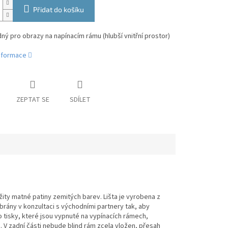
Přidat do košíku
ý pro obrazy na napínacím rámu (hlubší vnitřní prostor)
informace
ZEPTAT SE
SDÍLET
užity matné patiny zemitých barev. Lišta je vyrobena z
rány v konzultaci s východními partnery tak, aby
bo tisky, které jsou vypnuté na vypínacích rámech,
. V zadní části nebude blind rám zcela vložen, přesah