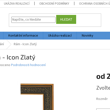
UKÁZKA REALIZACÍ
OBCHODNÍ PODMÍNKY
OCHRANA OSOBNÍCH 
HLEDAT
Kontaktní informace
Ukázka realizací
Novinky
ání
Rám - Icon Zlatý
- Icon Zlatý
né
noceno
Podrobnosti hodnocení
ní
od
2
u
Měrná
Zvolt
cena:
ek.
Rozměr