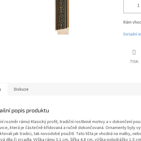
Rám vhodn
Detailní 
TISK
s
Diskuze
ailní popis produktu
řní rozměr rámu) Klasický profil, tradiční rostlinné motivy a v dokončení po
vice, která je částečně křídovaná a ručně dokončovaná. Ornamenty byly vyb
ktovali jak tradici, tak novodobé použití. Tato lišta je vhodná na malby, ne
á díla či zrcadla. Výška rámu 3,1 cm, šířka 4,8 cm, výška polodrážky 1,5 cm