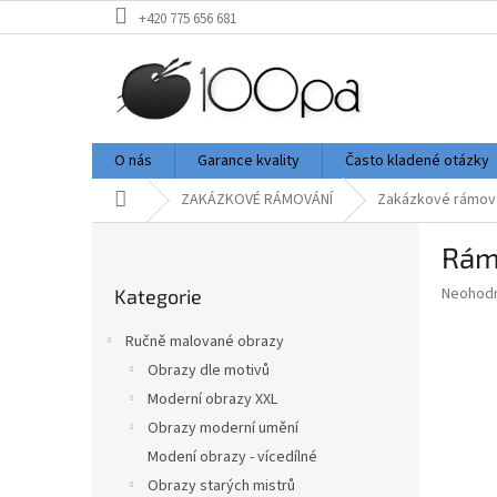
Přejít
+420 775 656 681
na
obsah
O nás
Garance kvality
Často kladené otázky
Domů
ZAKÁZKOVÉ RÁMOVÁNÍ
Zakázkové rámov
P
Rám 
o
Přeskočit
s
Průměr
Neohod
Kategorie
kategorie
t
hodnoce
r
produkt
Ručně malované obrazy
a
je
Obrazy dle motivů
0,0
n
z
Moderní obrazy XXL
n
5
í
Obrazy moderní umění
hvězdič
p
Modení obrazy - vícedílné
a
Obrazy starých mistrů