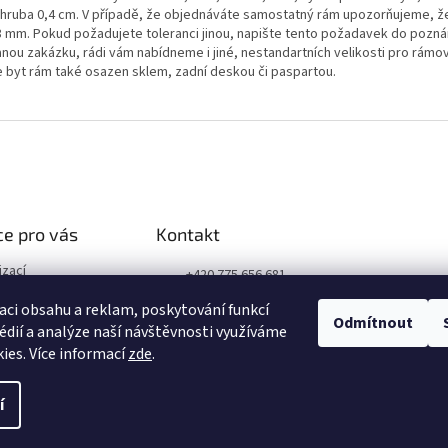
 zhruba 0,4 cm. V případě, že objednáváte samostatný rám upozorňujeme, ž
-8 mm. Pokud požadujete toleranci jinou, napište tento požadavek do pozn
nou zakázku, rádi vám nabídneme i jiné, nestandartních velikosti pro rámová
 byt rám také osazen sklem, zadní deskou či paspartou.
e pro vás
Kontakt
izací
+420 775 656 681
podmínky
+420 606 050 462
aci obsahu a reklam, poskytování funkcí
obních údajů
Odmítnout
édií a analýze naší návštěvnosti využíváme
Facebook
ies. Více informací
zde
.
í
nastavení cookies