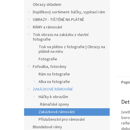
n
Obrazy skladem
e
Doplňkový sortiment- háčky, vypínací rám
l
OBRAZY - TIŠTĚNÉ NA PLÁTNĚ
RÁMY a rámování
Tisk obrazu na zakázku z vlastní
fotografie
Tisk na plátno z fotografie | Obrazy na
plátně na míru
Fotografie
Fofoalba, fotorámy
Rám na fotografie
Alba na fotografie
Popi
ZAKÁZKOVÉ RÁMOVÁNÍ
Háčky k obrazům
Det
Rámařské spony
Zakázkové rámování
(vnit
boro
Příslušenství pro rámování
refle
Blondelové rámy
dobov