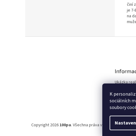
činí
je 7
na da
muže
Z
á
p
a
t
Informac
í
Ukázka real
Obchodní 
K personaliz
Ochrana os
sociálních m
soubory cook
Nastaven
Copyright 2026
100pa
. Všechna práva vyhrazena.
Upravit 