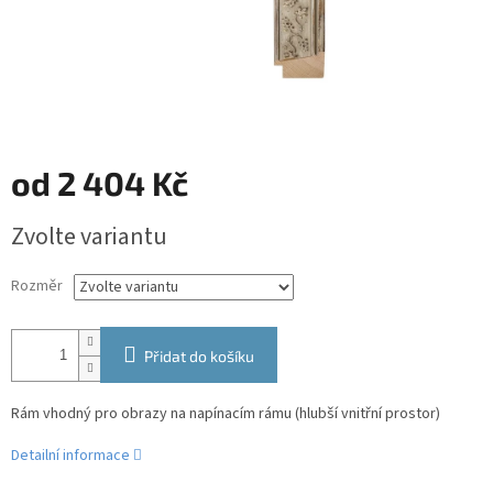
od
2 404 Kč
Měrná
Zvolte variantu
cena:
Rozměr
Přidat do košíku
Rám vhodný pro obrazy na napínacím rámu (hlubší vnitřní prostor)
Detailní informace