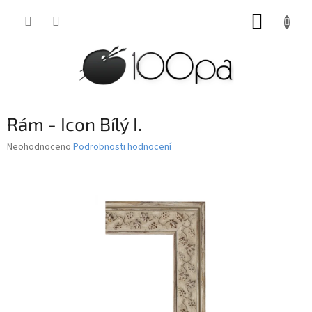
Přejít
NÁKUP
na
obsah
KOŠÍK
Rám - Icon Bílý I.
Průměrné
Neohodnoceno
Podrobnosti hodnocení
hodnocení
produktu
je
0,0
z
5
hvězdiček.