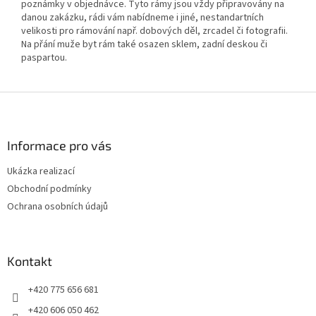
poznámky v objednávce. Tyto rámy jsou vždy připravovány na
danou zakázku, rádi vám nabídneme i jiné, nestandartních
velikosti pro rámování např. dobových děl, zrcadel či fotografii.
Na přání muže byt rám také osazen sklem, zadní deskou či
paspartou.
Z
á
p
a
Informace pro vás
t
Ukázka realizací
í
Obchodní podmínky
Ochrana osobních údajů
Kontakt
+420 775 656 681
+420 606 050 462