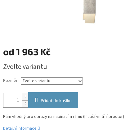
od
1 963 Kč
Měrná
Zvolte variantu
cena:
Rozměr
Přidat do košíku
Rám vhodný pro obrazy na napínacím rámu (hlubší vnitřní prostor)
Detailní informace