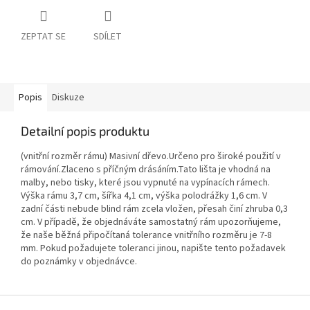
ZEPTAT SE
SDÍLET
Popis
Diskuze
Detailní popis produktu
(vnitřní rozměr rámu) Masivní dřevo.Určeno pro široké použití v
rámování.Zlaceno s příčným drásáním.Tato lišta je vhodná na
malby, nebo tisky, které jsou vypnuté na vypínacích rámech.
Výška rámu 3,7 cm, šířka 4,1 cm, výška polodrážky 1,6 cm. V
zadní části nebude blind rám zcela vložen, přesah činí zhruba 0,3
cm. V případě, že objednáváte samostatný rám upozorňujeme,
že naše běžná připočítaná tolerance vnitřního rozměru je 7-8
mm. Pokud požadujete toleranci jinou, napište tento požadavek
do poznámky v objednávce.
Z