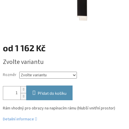
od
1 162 Kč
Měrná
Zvolte variantu
cena:
Rozměr
Přidat do košíku
Rám vhodný pro obrazy na napínacím rámu (hlubší vnitřní prostor)
Detailní informace