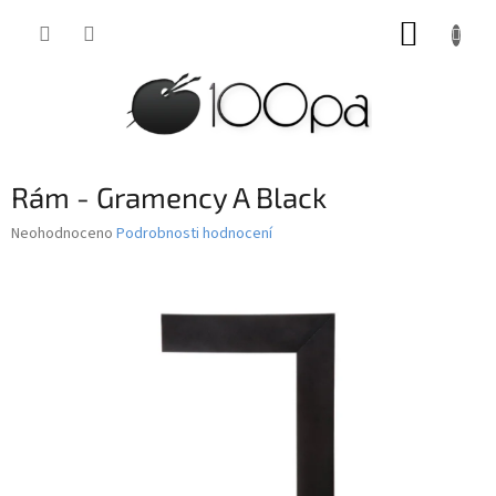
Přejít
NÁKUP
na
obsah
KOŠÍK
Rám - Gramency A Black
Průměrné
Neohodnoceno
Podrobnosti hodnocení
hodnocení
produktu
je
0,0
z
5
hvězdiček.