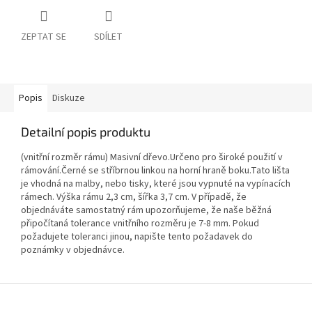
ZEPTAT SE
SDÍLET
Popis
Diskuze
Detailní popis produktu
(vnitřní rozměr rámu) Masivní dřevo.Určeno pro široké použití v
rámování.Černé se stříbrnou linkou na horní hraně boku.Tato lišta
je vhodná na malby, nebo tisky, které jsou vypnuté na vypínacích
rámech. Výška rámu 2,3 cm, šířka 3,7 cm. V případě, že
objednáváte samostatný rám upozorňujeme, že naše běžná
připočítaná tolerance vnitřního rozměru je 7-8 mm. Pokud
požadujete toleranci jinou, napište tento požadavek do
poznámky v objednávce.
Z
á