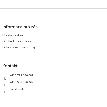
Z
á
p
a
Informace pro vás
t
Ukázka realizací
í
Obchodní podmínky
Ochrana osobních údajů
Kontakt
+420 775 656 681
+420 606 050 462
Facebook