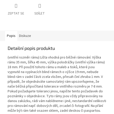
ZEPTAT SE
SDÍLET
Popis
Diskuze
Detailní popis produktu
(vnitřní rozměr rámu) Lišta vhodná pro běžné rámování. Výška
rámu 35 mm, šířka 45 mm, výška polodrážky (vnitřní výška rámu)
18 mm. Při použití tohoto rámu u maleb a tisků, které jsou
vypnuté na vypínacích blind rámech o výšce 19 mm, nebude
blind rám v zadní části zcela vložen, přesah činí zhruba 1 mm. V
případě, že objednáváte samostatný rám upozorňujeme, že
naše běžná připočítaná tolerance vnitřního rozměru je 7-8 mm.
Pokud požadujete toleranci jinou, napište tento požadavek do
poznámky v objednávce. Tyto rámy jsou vždy připravovány na
danou zakázku, rádi vám nabídneme i jiné, nestandardní velikosti
pro rámování např. dobových děl, zrcadel či fotografií. Na přání
může být rám také osazen sklem, zadní deskou či paspartou.