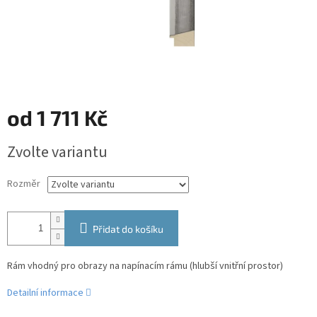
od
1 711 Kč
Měrná
Zvolte variantu
cena:
Rozměr
Přidat do košíku
Rám vhodný pro obrazy na napínacím rámu (hlubší vnitřní prostor)
Detailní informace