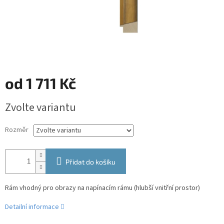
od
1 711 Kč
Měrná
Zvolte variantu
cena:
Rozměr
Přidat do košíku
Rám vhodný pro obrazy na napínacím rámu (hlubší vnitřní prostor)
Detailní informace