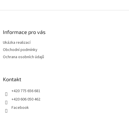
Z
á
p
a
Informace pro vás
t
Ukázka realizací
í
Obchodní podmínky
Ochrana osobních údajů
Kontakt
+420 775 656 681
+420 606 050 462
Facebook