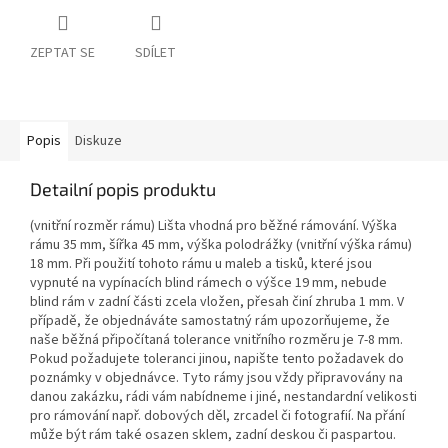
ZEPTAT SE
SDÍLET
Popis
Diskuze
Detailní popis produktu
(vnitřní rozměr rámu) Lišta vhodná pro běžné rámování. Výška
rámu 35 mm, šířka 45 mm, výška polodrážky (vnitřní výška rámu)
18 mm. Při použití tohoto rámu u maleb a tisků, které jsou
vypnuté na vypínacích blind rámech o výšce 19 mm, nebude
blind rám v zadní části zcela vložen, přesah činí zhruba 1 mm. V
případě, že objednáváte samostatný rám upozorňujeme, že
naše běžná připočítaná tolerance vnitřního rozměru je 7-8 mm.
Pokud požadujete toleranci jinou, napište tento požadavek do
poznámky v objednávce. Tyto rámy jsou vždy připravovány na
danou zakázku, rádi vám nabídneme i jiné, nestandardní velikosti
pro rámování např. dobových děl, zrcadel či fotografií. Na přání
může být rám také osazen sklem, zadní deskou či paspartou.