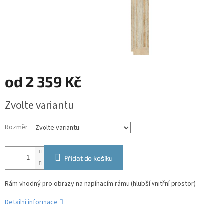
od
2 359 Kč
Měrná
Zvolte variantu
cena:
Rozměr
Přidat do košíku
Rám vhodný pro obrazy na napínacím rámu (hlubší vnitřní prostor)
Detailní informace