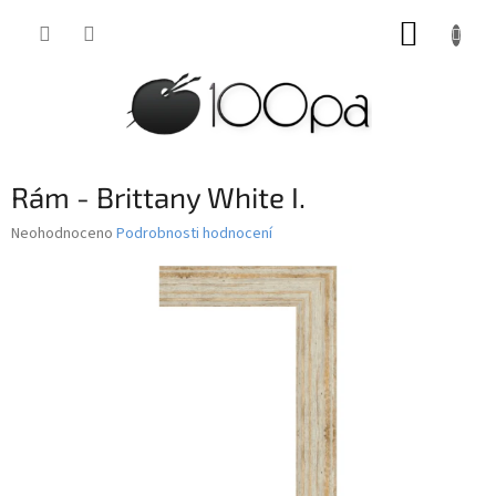
Přejít
NÁKUP
na
obsah
KOŠÍK
Rám - Brittany White I.
Průměrné
Neohodnoceno
Podrobnosti hodnocení
hodnocení
produktu
je
0,0
z
5
hvězdiček.