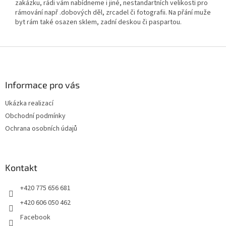
zakázku, rádi vám nabídneme i jiné, nestandartních velikosti pro
rámování např .dobových děl, zrcadel či fotografii. Na přání muže
byt rám také osazen sklem, zadní deskou či paspartou.
Z
á
p
a
Informace pro vás
t
Ukázka realizací
í
Obchodní podmínky
Ochrana osobních údajů
Kontakt
+420 775 656 681
+420 606 050 462
Facebook