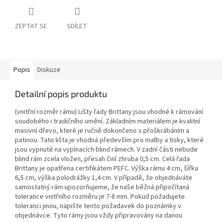
ZEPTAT SE
SDÍLET
Popis
Diskuze
Detailní popis produktu
(vnitřní rozměr rámu) Lišty řady Brittany jsou vhodné k rámování
soudobého i tradičního umění. Základním materiálem je kvalitní
masivní dřevo, které je ručně dokončeno s přoškrábáním a
patinou. Tato lišta je vhodná především pro malby a tisky, které
jsou vypnuté na vypínacích blind rámech. V zadní části nebude
blind rám zcela vložen, přesah činí zhruba 0,5 cm. Celá řada
Brittany je opatřena certifikátem PEFC. Výška rámu 4 cm, šířka
6,5 cm, výška polodrážky 1,4 cm. V případě, že objednáváte
samostatný rám upozorňujeme, že naše běžná připočítaná
tolerance vnitřního rozměru je 7-8 mm. Pokud požadujete
toleranci jinou, napište tento požadavek do poznámky v
objednávce. Tyto rámy jsou vždy připravovány na danou