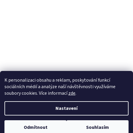
K personalizaci obsahu a reklam, poskytování funkcí
sociálních médií a analýze naší návštěvnosti využíváme
soubory cookies. Více informací
zde
.
Vytvořil Shoptet
Nastavení
Copyright 2026
100pa
. Všechna práva vyhrazena.
Upravit nastavení
Odmítnout
Souhlasím
cookies