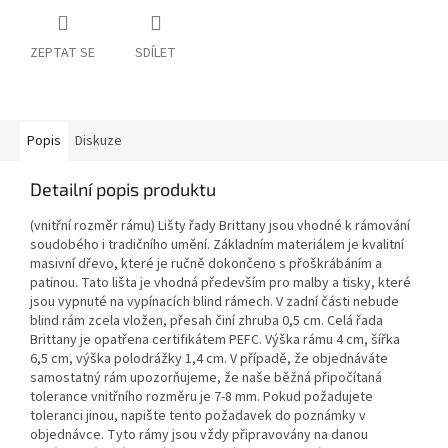
ZEPTAT SE
SDÍLET
Popis
Diskuze
Detailní popis produktu
(vnitřní rozměr rámu) Lišty řady Brittany jsou vhodné k rámování
soudobého i tradičního umění. Základním materiálem je kvalitní
masivní dřevo, které je ručně dokončeno s přoškrábáním a
patinou. Tato lišta je vhodná především pro malby a tisky, které
jsou vypnuté na vypínacích blind rámech. V zadní části nebude
blind rám zcela vložen, přesah činí zhruba 0,5 cm. Celá řada
Brittany je opatřena certifikátem PEFC. Výška rámu 4 cm, šířka
6,5 cm, výška polodrážky 1,4 cm. V případě, že objednáváte
samostatný rám upozorňujeme, že naše běžná připočítaná
tolerance vnitřního rozměru je 7-8 mm. Pokud požadujete
toleranci jinou, napište tento požadavek do poznámky v
objednávce. Tyto rámy jsou vždy připravovány na danou