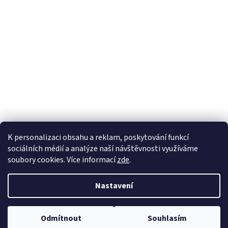
K personalizaci obsahu a reklam, poskytování funkcí
sociálních médií a analýze naší návštěvnosti využíváme
soubory cookies. Více informací
zde
.
Vytvořil Shoptet
Nastavení
Copyright 2026
100pa
. Všechna práva vyhrazena.
Upravit nastavení
Odmítnout
Souhlasím
cookies