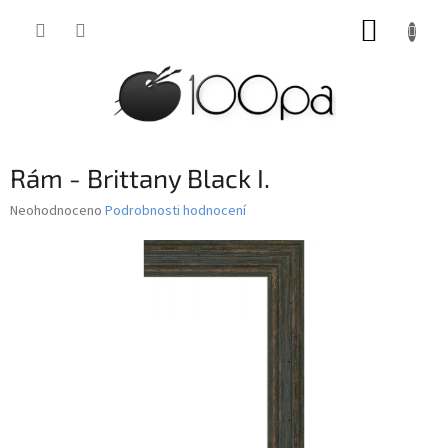
Přejít
NÁKUP
na
obsah
KOŠÍK
Rám - Brittany Black I.
Průměrné
Neohodnoceno
Podrobnosti hodnocení
hodnocení
produktu
je
0,0
z
5
hvězdiček.