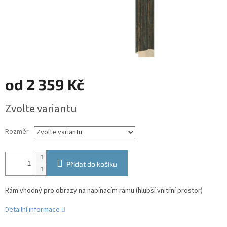
od
2 359 Kč
Měrná
Zvolte variantu
cena:
Rozměr
Přidat do košíku
Rám vhodný pro obrazy na napínacím rámu (hlubší vnitřní prostor)
Detailní informace