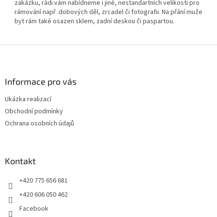
zakázku, rádi vám nabídneme i jiné, nestandartních velikosti pro
rámování např .dobových děl, zrcadel či fotografii. Na přání muže
byt rám také osazen sklem, zadní deskou či paspartou.
Z
á
p
a
Informace pro vás
t
Ukázka realizací
í
Obchodní podmínky
Ochrana osobních údajů
Kontakt
+420 775 656 681
+420 606 050 462
Facebook