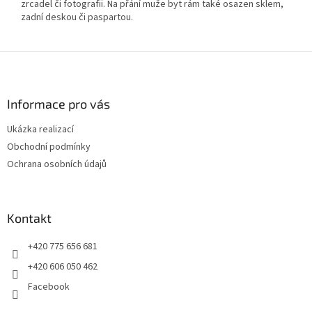
zrcadel či fotografii. Na přání muže byt rám také osazen sklem,
zadní deskou či paspartou.
Z
á
p
a
Informace pro vás
t
Ukázka realizací
í
Obchodní podmínky
Ochrana osobních údajů
Kontakt
+420 775 656 681
+420 606 050 462
Facebook