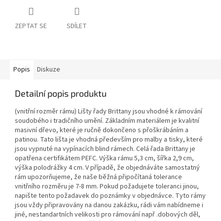
ZEPTAT SE
SDÍLET
Popis
Diskuze
Detailní popis produktu
(vnitřní rozměr rámu) Lišty řady Brittany jsou vhodné k rámování
soudobého i tradičního umění. Základním materiálem je kvalitní
masivní dřevo, které je ručně dokončeno s přoškrábáním a
patinou. Tato lišta je vhodná především pro malby a tisky, které
jsou vypnuté na vypínacích blind rámech. Celá řada Brittany je
opatřena certifikátem PEFC. Výška rámu 5,3 cm, šířka 2,9 cm,
výška polodrážky 4 cm. V případě, že objednáváte samostatný
rám upozorňujeme, že naše běžná připočítaná tolerance
vnitřního rozměru je 7-8 mm. Pokud požadujete toleranci jinou,
napište tento požadavek do poznámky v objednávce. Tyto rámy
jsou vždy připravovány na danou zakázku, rádi vám nabídneme i
jiné, nestandartních velikosti pro rámování např .dobových děl,