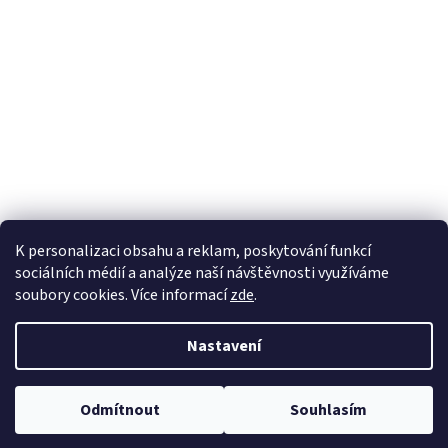
K personalizaci obsahu a reklam, poskytování funkcí
sociálních médií a analýze naší návštěvnosti využíváme
soubory cookies. Více informací
zde
.
Vytvořil Shoptet
Nastavení
Copyright 2026
100pa
. Všechna práva vyhrazena.
Upravit nastavení
Odmítnout
Souhlasím
cookies