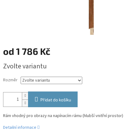
od
1 786 Kč
Měrná
Zvolte variantu
cena:
Rozměr
Přidat do košíku
Rám vhodný pro obrazy na napínacím rámu (hlubší vnitřní prostor)
Detailní informace