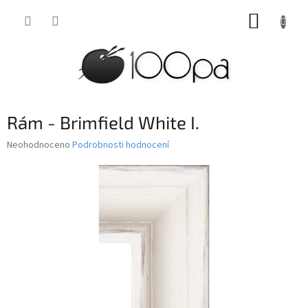
Přejít
NÁKUP
na
obsah
KOŠÍK
Rám - Brimfield White I.
Průměrné
Neohodnoceno
Podrobnosti hodnocení
hodnocení
produktu
je
0,0
z
5
hvězdiček.