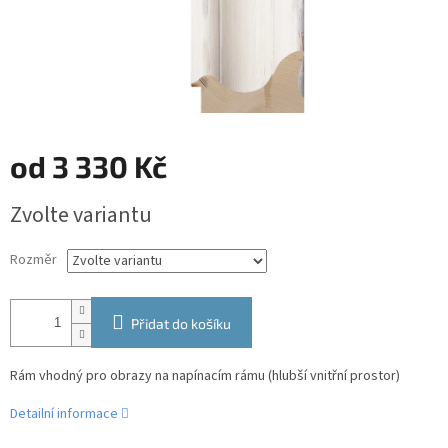
od
3 330 Kč
Měrná
Zvolte variantu
cena:
Rozměr
Přidat do košíku
Rám vhodný pro obrazy na napínacím rámu (hlubší vnitřní prostor)
Detailní informace