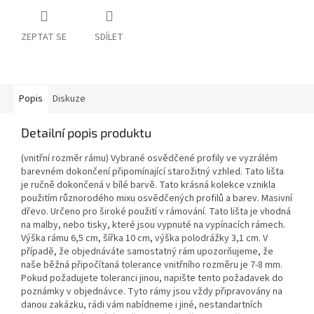
ZEPTAT SE
SDÍLET
Popis
Diskuze
Detailní popis produktu
(vnitřní rozměr rámu) Vybrané osvědčené profily ve vyzrálém
barevném dokončení připomínající starožitný vzhled. Tato lišta
je ručně dokončená v bílé barvě. Tato krásná kolekce vznikla
použitím různorodého mixu osvědčených profilů a barev. Masivní
dřevo. Určeno pro široké použití v rámování. Tato lišta je vhodná
na malby, nebo tisky, které jsou vypnuté na vypínacích rámech.
Výška rámu 6,5 cm, šířka 10 cm, výška polodrážky 3,1 cm. V
případě, že objednáváte samostatný rám upozorňujeme, že
naše běžná připočítaná tolerance vnitřního rozměru je 7-8 mm.
Pokud požadujete toleranci jinou, napište tento požadavek do
poznámky v objednávce. Tyto rámy jsou vždy připravovány na
danou zakázku, rádi vám nabídneme i jiné, nestandartních