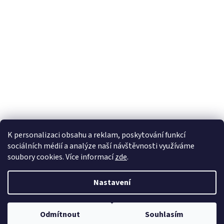
K personalizaci obsahu a reklam, poskytování funkcí
sociálních médií a analýze naší návštěvnosti využíváme
soubory cookies. Více informací
zde
.
Vytvořil Shoptet
Nastavení
Copyright 2026
100pa
. Všechna práva vyhrazena.
Upravit nastavení
Odmítnout
Souhlasím
cookies