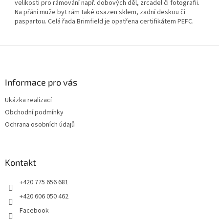
velikosti pro rámování např. dobových děl, zrcadel či fotografii.
Na přání muže byt rám také osazen sklem, zadní deskou či
paspartou. Celá řada Brimfield je opatřena certifikátem PEFC.
Z
á
p
a
Informace pro vás
t
Ukázka realizací
í
Obchodní podmínky
Ochrana osobních údajů
Kontakt
+420 775 656 681
+420 606 050 462
Facebook