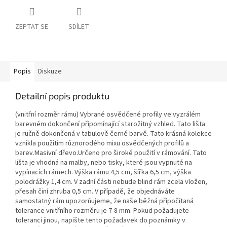
ZEPTAT SE
SDÍLET
Popis
Diskuze
Detailní popis produktu
(vnitřní rozměr rámu) Vybrané osvědčené profily ve vyzrálém
barevném dokončení připomínající starožitný vzhled. Tato lišta
je ručně dokončená v tabulově černé barvě. Tato krásná kolekce
vznikla použitím různorodého mixu osvědčených profilů a
barev.Masivní dřevo.Určeno pro široké použití v rámování. Tato
lišta je vhodná na malby, nebo tisky, které jsou vypnuté na
vypínacích rámech. Výška rámu 4,5 cm, šířka 6,5 cm, výška
polodrážky 1,4 cm. V zadní části nebude blind rám zcela vložen,
přesah činí zhruba 0,5 cm. V případě, že objednáváte
samostatný rám upozorňujeme, že naše běžná připočítaná
tolerance vnitřního rozměru je 7-8 mm. Pokud požadujete
toleranci jinou, napište tento požadavek do poznámky v