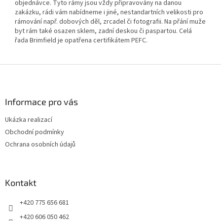
objednávce. Tyto rámy jsou vždy připravovány na danou
zakázku, rádi vám nabídneme i jiné, nestandartních velikosti pro
rámování např. dobových děl, zrcadel či fotografii. Na přání muže
byt rám také osazen sklem, zadní deskou či paspartou. Celá
řada Brimfield je opatřena certifikátem PEFC.
Z
á
p
a
Informace pro vás
t
Ukázka realizací
í
Obchodní podmínky
Ochrana osobních údajů
Kontakt
+420 775 656 681
+420 606 050 462