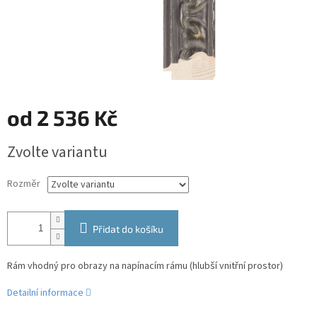
od
2 536 Kč
Měrná
Zvolte variantu
cena:
Rozměr
Přidat do košíku
Rám vhodný pro obrazy na napínacím rámu (hlubší vnitřní prostor)
Detailní informace