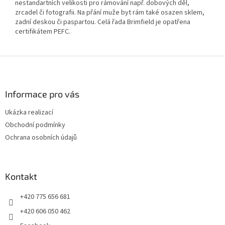
nestandartních velikosti pro rámování např. dobových děl,
zrcadel či fotografii. Na přání muže byt rám také osazen sklem,
zadní deskou či paspartou. Celá řada Brimfield je opatřena
certifikátem PEFC.
Z
á
p
a
Informace pro vás
t
Ukázka realizací
í
Obchodní podmínky
Ochrana osobních údajů
Kontakt
+420 775 656 681
+420 606 050 462