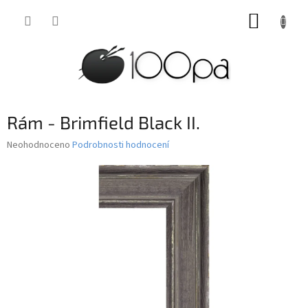
Přejít
NÁKUP
na
obsah
KOŠÍK
Rám - Brimfield Black II.
Průměrné
Neohodnoceno
Podrobnosti hodnocení
hodnocení
produktu
je
0,0
z
5
hvězdiček.