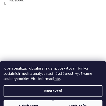
Facebook
K personalizaci obsahu a reklam, poskytování funkcí
sociálních médií a analýze naší návštěvnosti využíváme
soubory cookies. Více informací
zde
.
Vytvořil Shoptet
Nastavení
Copyright 2026
100pa
. Všechna práva vyhrazena.
Upravit nastavení