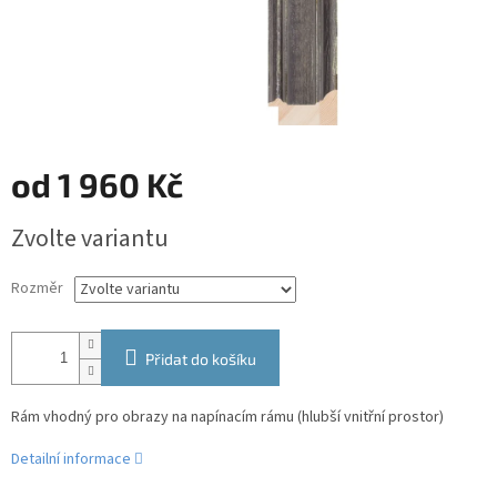
od
1 960 Kč
Měrná
Zvolte variantu
cena:
Rozměr
Přidat do košíku
Rám vhodný pro obrazy na napínacím rámu (hlubší vnitřní prostor)
Detailní informace