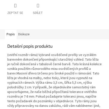
ZEPTAT SE
SDÍLET
Popis
Diskuze
Detailní popis produktu
(vnitřní rozměr rámu) Vybrané osvědčené profily ve vyzrálém
barevném dokončení připomínající starožitný vzhled. Tato lišta
je ručně dokončená v tabulově černé barvě. Tato krásná kolekce
vznikla použitím různorodého mixu osvědčených profilů a
barev.Masivní dřevo.Určeno pro široké použití v rámování. Tato
lišta je vhodná na malby, nebo tisky, které jsou vypnuté na
vypínacích rámech. Výška rámu 3,5 cm, šířka 5,5 cm, výška
polodrážky 2 cm. V případě, že objednáváte samostatný rám
upozorňujeme, že naše běžná připočítaná tolerance vnitřního
rozměru je 7-8 mm. Pokud požadujete toleranci jinou, napište
tento požadavek do poznámky v objednávce. Tyto rámy jsou
vždy připravovány na danou zakázku, rádi vám nabídneme i jiné,