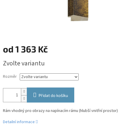
od
1 363 Kč
Měrná
Zvolte variantu
cena:
Rozměr
Přidat do košíku
Rám vhodný pro obrazy na napínacím rámu (hlubší vnitřní prostor)
Detailní informace