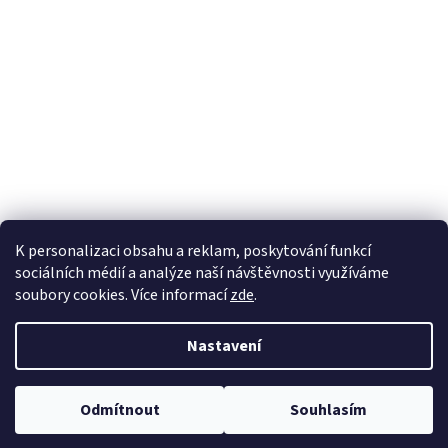
K personalizaci obsahu a reklam, poskytování funkcí
sociálních médií a analýze naší návštěvnosti využíváme
soubory cookies. Více informací
zde
.
Vytvořil Shoptet
Nastavení
Copyright 2026
100pa
. Všechna práva vyhrazena.
Upravit nastavení
Odmítnout
Souhlasím
cookies