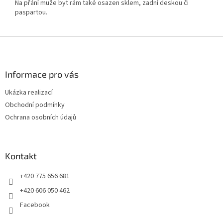
Na přání muže byt rám také osazen sklem, zadní deskou či
paspartou.
Z
á
p
a
Informace pro vás
t
Ukázka realizací
í
Obchodní podmínky
Ochrana osobních údajů
Kontakt
+420 775 656 681
+420 606 050 462
Facebook