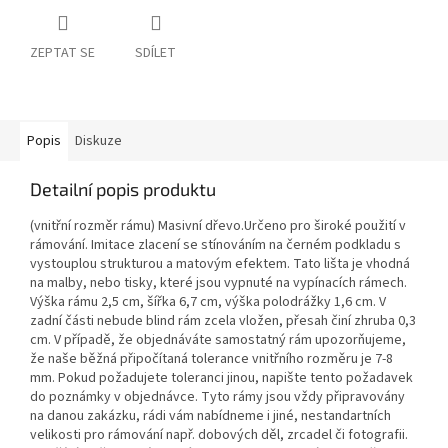
ZEPTAT SE
SDÍLET
Popis
Diskuze
Detailní popis produktu
(vnitřní rozměr rámu) Masivní dřevo.Určeno pro široké použití v
rámování. Imitace zlacení se stínováním na černém podkladu s
vystouplou strukturou a matovým efektem. Tato lišta je vhodná
na malby, nebo tisky, které jsou vypnuté na vypínacích rámech.
Výška rámu 2,5 cm, šířka 6,7 cm, výška polodrážky 1,6 cm. V
zadní části nebude blind rám zcela vložen, přesah činí zhruba 0,3
cm. V případě, že objednáváte samostatný rám upozorňujeme,
že naše běžná připočítaná tolerance vnitřního rozměru je 7-8
mm. Pokud požadujete toleranci jinou, napište tento požadavek
do poznámky v objednávce. Tyto rámy jsou vždy připravovány
na danou zakázku, rádi vám nabídneme i jiné, nestandartních
velikosti pro rámování např. dobových děl, zrcadel či fotografii.