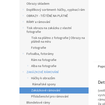
n
Obrazy skladem
e
Doplňkový sortiment- háčky, vypínací rám
l
OBRAZY - TIŠTĚNÉ NA PLÁTNĚ
RÁMY a rámování
Tisk obrazu na zakázku z vlastní
fotografie
Tisk na plátno z fotografie | Obrazy na
plátně na míru
Fotografie
Fofoalba, fotorámy
Rám na fotografie
Alba na fotografie
Popi
ZAKÁZKOVÉ RÁMOVÁNÍ
Háčky k obrazům
Det
Rámařské spony
Zakázkové rámování
(vni
vyst
Příslušenství pro rámování
rámu 
Blondelové rámy
že o