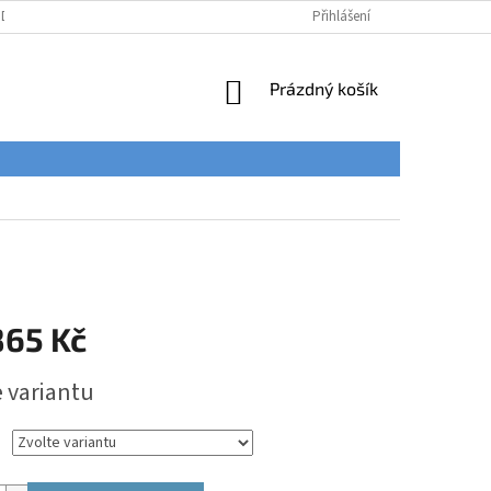
ÚDAJŮ
Přihlášení
NÁKUPNÍ
Prázdný košík
KOŠÍK
865 Kč
e variantu