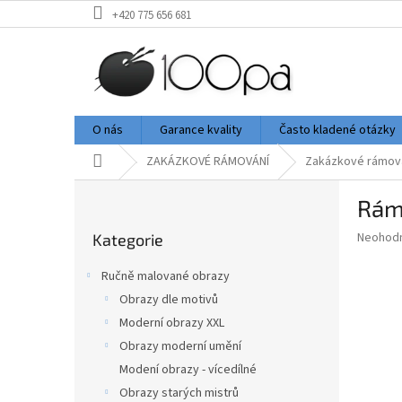
Přejít
+420 775 656 681
na
obsah
O nás
Garance kvality
Často kladené otázky
Domů
ZAKÁZKOVÉ RÁMOVÁNÍ
Zakázkové rámov
P
Rám 
o
Přeskočit
s
Průměr
Neohod
Kategorie
kategorie
t
hodnoce
r
produkt
Ručně malované obrazy
a
je
Obrazy dle motivů
0,0
n
z
Moderní obrazy XXL
n
5
í
Obrazy moderní umění
hvězdič
p
Modení obrazy - vícedílné
a
Obrazy starých mistrů