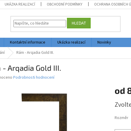
UKÁZKA REALIZACÍ
OBCHODNÍ PODMÍNKY
OCHRANA OSOBNÍCH 
HLEDAT
Kontaktní informace
Ukázka realizací
Novinky
ání
Rám - Arqadia Gold III.
- Arqadia Gold III.
né
noceno
Podrobnosti hodnocení
ní
od
u
Měrná
Zvolt
cena:
ek.
Rozměr