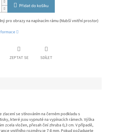
Přidat do košíku
ý pro obrazy na napínacím rámu (hlubší vnitřní prostor)
informace
ZEPTAT SE
SDÍLET
ce zlacení se stínováním na černém podkladu s
tisky, které jsou vypnuté na vypínacích rámech. Výška
ám zcela vložen, přesah činí zhruba 0,3 cm. V případě,
ance vnitřního rozměru je 7-8 mm. Pokud požadujete