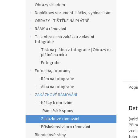
n
Obrazy skladem
e
Doplňkový sortiment- háčky, vypínací rám
l
OBRAZY - TIŠTĚNÉ NA PLÁTNĚ
RÁMY a rámování
Tisk obrazu na zakázku z vlastní
fotografie
Tisk na plátno z fotografie | Obrazy na
plátně na míru
Fotografie
Fofoalba, fotorámy
Rám na fotografie
Alba na fotografie
Popi
ZAKÁZKOVÉ RÁMOVÁNÍ
Háčky k obrazům
Det
Rámařské spony
Zakázkové rámování
(vni
Při p
Příslušenství pro rámování
zcel
Blondelové rámy
tole