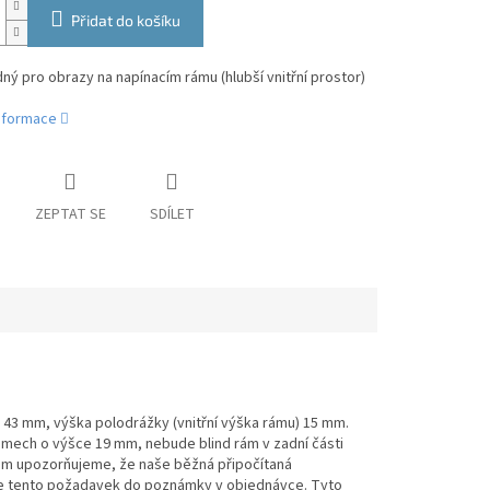
Přidat do košíku
ý pro obrazy na napínacím rámu (hlubší vnitřní prostor)
informace
ZEPTAT SE
SDÍLET
a 43 mm, výška polodrážky (vnitřní výška rámu) 15 mm.
 rámech o výšce 19 mm, nebude blind rám v zadní části
rám upozorňujeme, že naše běžná připočítaná
ište tento požadavek do poznámky v objednávce. Tyto