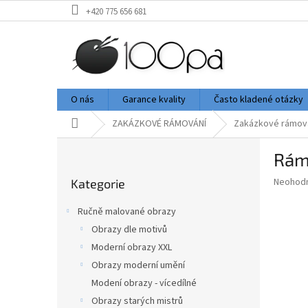
Přejít
+420 775 656 681
na
obsah
O nás
Garance kvality
Často kladené otázky
Domů
ZAKÁZKOVÉ RÁMOVÁNÍ
Zakázkové rámov
P
Rám
o
Přeskočit
s
Průměr
Neohod
Kategorie
kategorie
t
hodnoce
r
produkt
Ručně malované obrazy
a
je
Obrazy dle motivů
0,0
n
z
Moderní obrazy XXL
n
5
í
Obrazy moderní umění
hvězdič
p
Modení obrazy - vícedílné
a
Obrazy starých mistrů