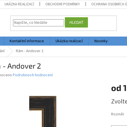
UKÁZKA REALIZACÍ
OBCHODNÍ PODMÍNKY
OCHRANA OSOBNÍCH 
HLEDAT
Kontaktní informace
Ukázka realizací
Novinky
ání
Rám - Andover 2
 - Andover 2
né
noceno
Podrobnosti hodnocení
ní
od
1
u
Měrná
Zvolt
cena:
ek.
Rozměr