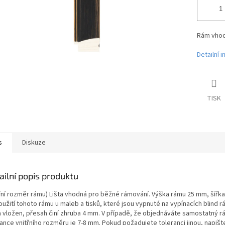
Rám vhodn
Detailní 
TISK
s
Diskuze
ailní popis produktu
třní rozměr rámu) Lišta vhodná pro běžné rámování. Výška rámu 25 mm, šířk
oužití tohoto rámu u maleb a tisků, které jsou vypnuté na vypínacích blind
a vložen, přesah činí zhruba 4 mm. V případě, že objednáváte samostatný 
rance vnitřního rozměru je 7-8 mm. Pokud požadujete toleranci jinou, nap