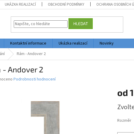
UKÁZKA REALIZACÍ
OBCHODNÍ PODMÍNKY
OCHRANA OSOBNÍCH 
HLEDAT
Kontaktní informace
Ukázka realizací
Novinky
ání
Rám - Andover 2
 - Andover 2
né
noceno
Podrobnosti hodnocení
ní
od
1
u
Měrná
Zvolt
cena:
ek.
Rozměr