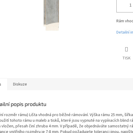
Rám vhodn
Detailní 
TISK
s
Diskuze
ailní popis produktu
třní rozměr rámu) Lišta vhodná pro běžné rámování. Výška rámu 25 mm, šířk
oužití tohoto rámu u maleb a tisků, které jsou vypnuté na vypínacích blind
a vložen, přesah činí zhruba 4 mm. V případě, že objednáváte samostatný 
rance vnitřního rozměru je 7-8 mm. Pokud požadujete toleranci jinou, nap