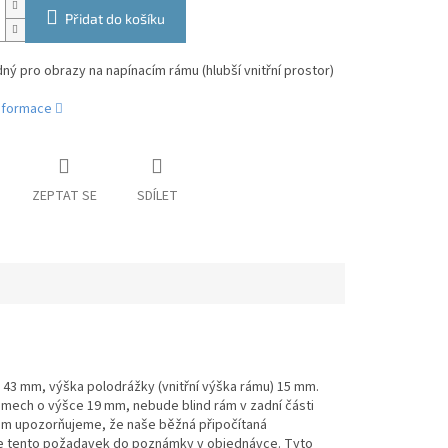
Přidat do košíku
ý pro obrazy na napínacím rámu (hlubší vnitřní prostor)
informace
ZEPTAT SE
SDÍLET
a 43 mm, výška polodrážky (vnitřní výška rámu) 15 mm.
 rámech o výšce 19 mm, nebude blind rám v zadní části
rám upozorňujeme, že naše běžná připočítaná
ište tento požadavek do poznámky v objednávce. Tyto