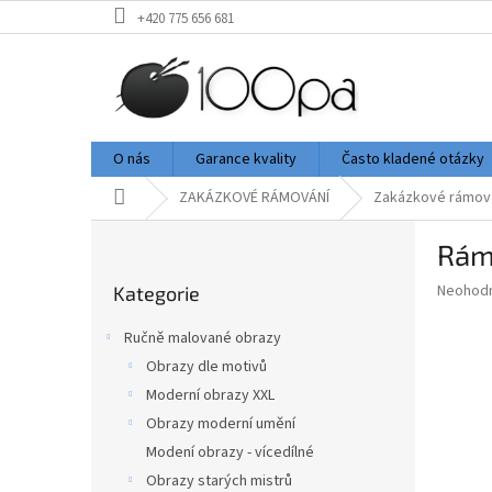
Přejít
+420 775 656 681
na
obsah
O nás
Garance kvality
Často kladené otázky
Domů
ZAKÁZKOVÉ RÁMOVÁNÍ
Zakázkové rámov
P
Rám
o
Přeskočit
s
Průměr
Neohod
Kategorie
kategorie
t
hodnoce
r
produkt
Ručně malované obrazy
a
je
Obrazy dle motivů
0,0
n
z
Moderní obrazy XXL
n
5
í
Obrazy moderní umění
hvězdič
p
Modení obrazy - vícedílné
a
Obrazy starých mistrů