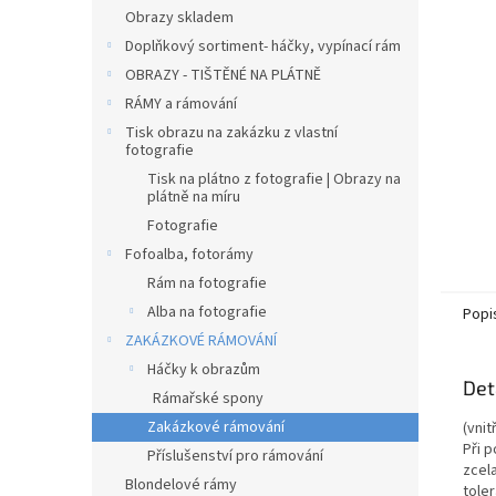
n
Obrazy skladem
e
Doplňkový sortiment- háčky, vypínací rám
l
OBRAZY - TIŠTĚNÉ NA PLÁTNĚ
RÁMY a rámování
Tisk obrazu na zakázku z vlastní
fotografie
Tisk na plátno z fotografie | Obrazy na
plátně na míru
Fotografie
Fofoalba, fotorámy
Rám na fotografie
Alba na fotografie
Popi
ZAKÁZKOVÉ RÁMOVÁNÍ
Háčky k obrazům
Det
Rámařské spony
Zakázkové rámování
(vni
Při p
Příslušenství pro rámování
zcel
Blondelové rámy
tole