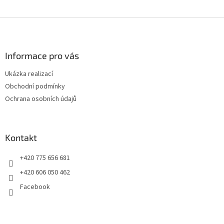
Z
á
p
a
Informace pro vás
t
Ukázka realizací
í
Obchodní podmínky
Ochrana osobních údajů
Kontakt
+420 775 656 681
+420 606 050 462
Facebook