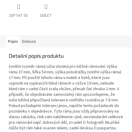
ZEPTAT SE
SDÍLET
Popis
Diskuze
Detailní popis produktu
(vnitřní rozměr rámu) Lišta vhodná pro běžné rámování. Výška
rámu 37 mm, šířka 54 mm, výška polodrážky (vnitřní výška rámu)
17 mm. Při použití tohoto rámu u maleb a tisků, které jsou
vypnuté na vypínacích blind rámech o výšce 19 mm, nebude
blind rám v zadní části zcela vložen, přesah činí zhruba 2 mm. V
případě, že objednáváte samostatný rám upozorňujeme, že
naše běžná připočítaná tolerance vnitřního rozměru je 7-8 mm.
Pokud požadujete toleranci jinou, napište tento požadavek do
poznámky v objednávce. Tyto rámy jsou vždy připravovány na
danou zakázku, rádi vám nabídneme i jiné, nestandardní velikosti
pro rámování např. dobových děl, zrcadel či fotografií. Na přání
může být rám také osazen sklem, zadní deskou či paspartou.