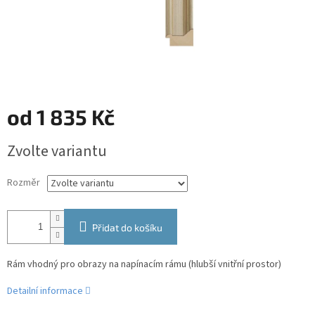
od
1 835 Kč
Měrná
Zvolte variantu
cena:
Rozměr
Přidat do košíku
Rám vhodný pro obrazy na napínacím rámu (hlubší vnitřní prostor)
Detailní informace